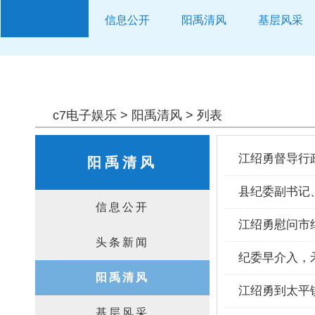
信息公开
阳禹清风
基层风采
警钟长鸣
c7电子娱乐
>
阳禹清风
> 列表
江绍勇督导行
阳禹清风
县纪委副书记
信息公开
江绍勇慰问市
头条新闻
纪委早介入，
阳禹清风
江绍勇到太平
基层风采