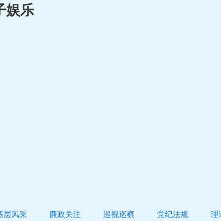
子娱乐
基层风采
廉政关注
巡视巡察
党纪法规
理