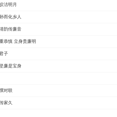
皎洁明月
孙而化乡人
清韵传廉音
重恭慎 立身贵廉明
君子
坚廉是宝身
撰对联
传家久