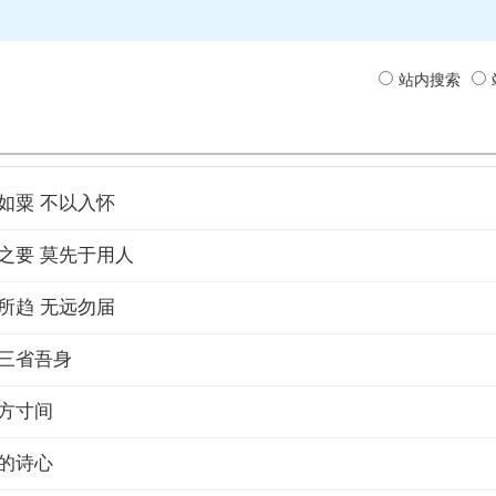
站内搜索
如粟 不以入怀
之要 莫先于用人
所趋 无远勿届
三省吾身
方寸间
的诗心