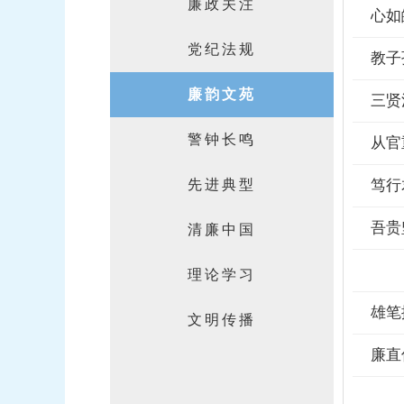
廉政关注
心如
党纪法规
教子
廉韵文苑
三贤
警钟长鸣
从官
先进典型
笃行
吾贵
清廉中国
理论学习
雄笔
文明传播
廉直