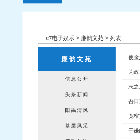
警钟长鸣
c7电子娱乐
>
廉韵文苑
> 列表
使金
廉韵文苑
为政
信息公开
志之
头条新闻
吾日
阳禹清风
宽窄
基层风采
于谦