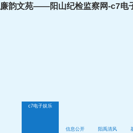
廉韵文苑——阳山纪检监察网-c7电
c7电子娱乐
信息公开
阳禹清风