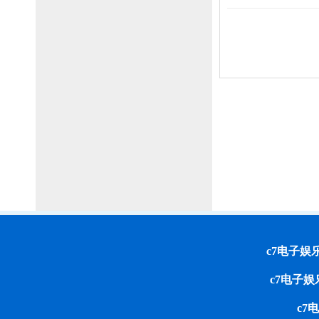
c7电子娱乐 cop
c7电子
c7