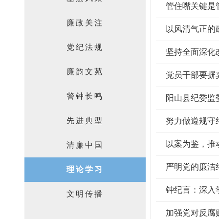
管住嘴关键是
廉政关注
以风清气正的
党纪法规
坚持全面深化
廉韵文苑
党员干部要摒弃
警钟长鸣
阳山县纪委监
先进典型
努力做遵规守
以案为鉴，推
清廉中国
严明党的廉洁
理论学习
文明传播
加强党对反腐