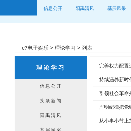
信息公开
阳禹清风
基层风采
警钟长鸣
c7电子娱乐
>
理论学习
> 列表
完善权力配置
理论学习
持续涵养新时
信息公开
引领社会革命
头条新闻
严明纪律把党
阳禹清风
从小事小节上
基层风采