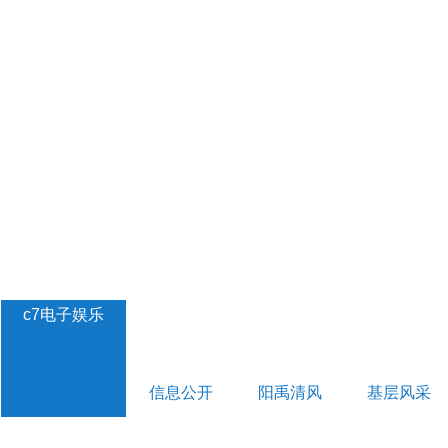
c7电子娱乐
信息公开
阳禹清风
基层风采