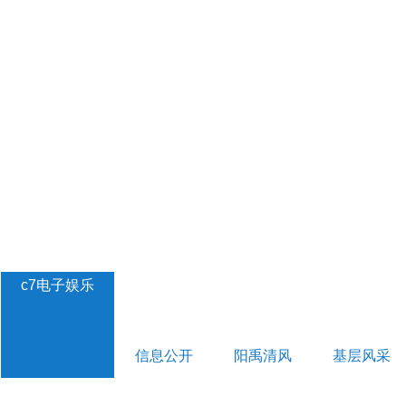
c7电子娱乐
信息公开
阳禹清风
基层风采