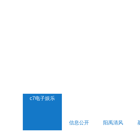
c7电子娱乐
信息公开
阳禹清风