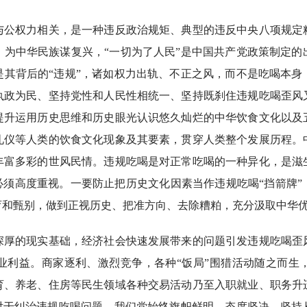
权力相关，是一种违反政治规矩、典型的违反中央八项规定
、为中华民族谋复兴，“一切为了人民”是中国共产党政策制定的
是其背后的“违规”，诸如权力出轨、不正之风，而不是吃喝本身
执政为民、坚持党性和人民性相统一、坚持既刹住违规吃喝歪风
提升运用历史思维和历史眼光认识悠久灿烂的中华饮食文化以及
礼仪等人类的饮食文化现象及其要素，贯穿人类整个发展历程。
丰富多彩的世风民情。违规吃喝是对正常吃喝的一种异化，是滋
必须高度重视。一要防止把历史文化因素当作违规吃喝“挡箭牌
育和甄别，做到正视历史、把准方向、去除糟粕，充分汲取中华
的现实基础，经济社会快速发展带来的问题引发违规吃喝歪
业利益。商家逐利、激烈竞争，各种“饭局”围猎活动随之而生
育、养老、住房等民生领域各种交易活动乃至入职就业、职务升
。对于纠治违规吃喝问题，我们党始终旗帜鲜明、态度坚决，坚持