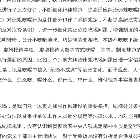
就进行了三次修订，不断细化纪律规范，提高适应纠治违规吃喝
法》对违规吃喝行为及其处分也作了明确规定，不断提高纪法贯
约反对浪费条例》，进一步细化禁止公款吃喝问题，增强制度的
由明转暗，公开不吃暗地吃、巧妙包装变相吃、本级不吃吃下级
函、虚列接待事项、虚增接待人数等方式吃喝，等等。制度规范
执行层面的原因。比如，个别地方纠治违规吃喝问题出现一定偏
互换，以及吃喝中掺入“无酒不成席”等酒桌文化、面子观念、人
吃什么、怎么吃、喝什么、说什么、求什么、谁付钱等事实要素
，是我们党一以贯之加强作风建设的重要举措。纪律处分条
务处分法以及事业单位工作人员处分规定等法律法规，均对违规
视纪律规矩，没有认识到贯彻落实中央八项规定精神本质是坚守
有的党员干部自主管理缺失，对于受邀饭局没有分析是否涉及公