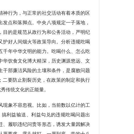
精神行为，与正常的社交活动有着本质的区
出发点和落脚点。中央八项规定一子落地，
，目的是规范从政行为和公务活动，严明纪
又护好人间烟火等政策导向。分析违规吃喝
五千年中华文明的能力。吃喝什么、怎么吃
中华饮食文化博大精深，历史渊源悠远、文
生干部廉洁风险的土壤和条件，是腐败问题
”；二要防止割裂历史，在政策的制定和执行
优秀传统文化的正能量。
风现象不容忽视。比如，当前数以亿计的工
，搞利益输送、利益勾兑的违规吃喝问题出
迁、履职违纪问责等形态，诱发大量因解决
从严要求、露头就打、一严到底。党的十八