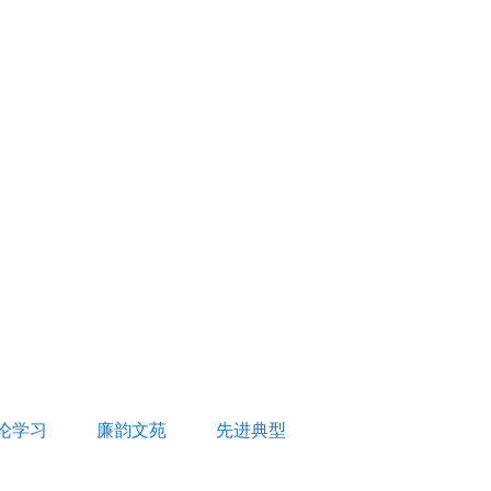
论学习
廉韵文苑
先进典型