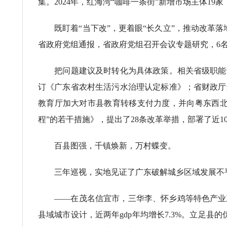
集。2024年，红海湾“咖啡一条街”新增市场主体19家
既盯着“当下改”，更着眼“长久立”，推动改革落
省政府党组通报，省政府党组召开会议专题研究，6
把问题建议及时转化为具体政策。相关省级职能部
订《广东省农村生活污水治理认定标准》；省财政厅
教育厅加大对市县教育转移支付力度，并向粤东西北
程”的若干措施》，提出了28条改革举措，部署了近1
百县图强，千镇焕新，万村蝶变。
三年巡视，实地见证了广东破解城乡区域发展不平
——在茂名信宜市，三华李、怀乡鸡等特色产业三
县域城市设计，近两年gdp年均增长7.3%。立足县