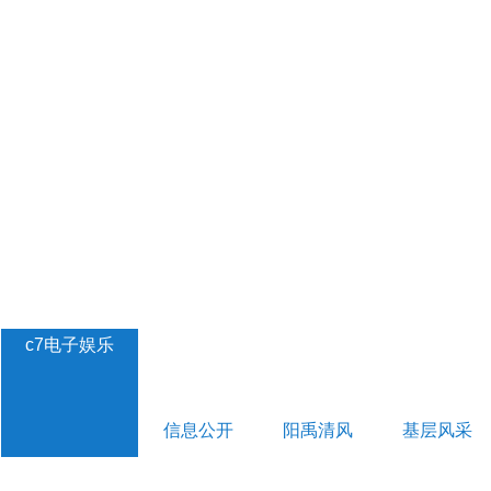
c7电子娱乐
信息公开
阳禹清风
基层风采