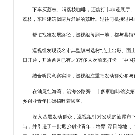
下车买荔枝、喝荔枝咖啡，还能打卡非遗展厅、赏
荔枝，东区建筑似两片舒展的荔叶。过往司机接过果
帮忙找准发展路径，巡视组每到一地，都与县镇村
巡视组发现茂名市典型镇村选树“点上出彩、面上精
日开通，开通首月已有143万多人次前来打卡，“中国
结合听民意察实情，巡视组注重把发动群众参与作
在汕尾红海湾，沿海公路旁二十多家咖啡馆次第排
乡创业青年忙碌招呼着顾客。
深入基层发动群众，巡视组针对发现的汕尾市“千
与，并引进了一批返乡创业青年，培育“浮日隐地”、