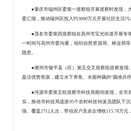
●肇庆市端州区委第一巡察组开展巡察时发现，大
委汇报，推动端州区投入约3000万元开展社区生活污
●茂名市委第四巡察组在高州市宝光街道开展专项巡
一时间与高州市委沟通，组织自然资源局、林业局等
隐患。
●潮州市饶平县（区）第五交叉巡察组巡察发现，李
盘活优势资源，建立水下养鱼、水面种藕的“藕渔共作
●河源市委第五轮巡察市科技局期间发现，全市在科
实，推动市科技局选派95个农村科技特派员团队下沉基
场、覆盖2712人次，带动农户及农企增收115.78万