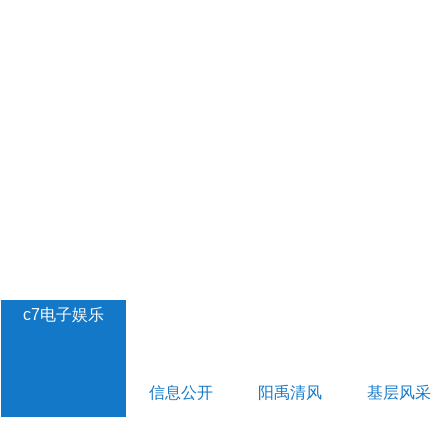
c7电子娱乐
信息公开
阳禹清风
基层风采