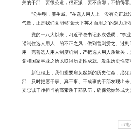
关的干部，要很公道，很正派，要不信邪，不怕得罪
“公生明，廉生威。”在选人用人上，没有公正就
气量，正是我们党能够“聚天下英才而用之”的魅力所
党的十八大以来，习近平总书记多次强调，“事业
遏制住选人用人上的不正之风，做到善则赏之、过则
用，完善选人用人制度机制，严把选人用人质量关，
党和国家事业之所以取得历史性成就、发生历史性变
新征程上，我们党要肩负起新的历史使命，必须
部，及时把愿干事、真干事、干成事的干部发现出来
支忠诚干净担当的高素质干部队伍，确保党始终成为
c7