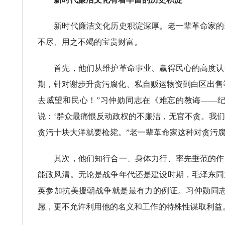
新时代廉洁文化历史积淀深厚。老一辈革命家的理
不尽、用之不竭的宝贵财富。
首先，他们从维护革命事业、赢得民心的高度认识
期，针对谢步升贪污腐化、私自贩运物资到白区出售
去威望和民心！”习仲勋同志在《难忘的教诲——
说：‘群众最痛恨反动政权的不廉洁，无官不贪。我
贪污十块大洋就要枪毙。”老一辈革命家这种对贪污
其次，他们知行合一、身体力行、率先垂范的作风
能政风清。无论是战争年代还是建设时期，毛泽东同
英参加抗美援朝战争就是最有力的例证。习仲勋同
愿，更不允许利用他的名义和工作的特殊性谋取利益