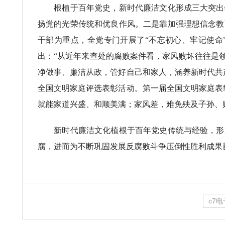
根植于百年党史，新时代廉洁文化形成三大突出特
扬党的光荣传统和优良作风。二是靠加强理想信念教
干部为重点，全党专门开展了“不忘初心、牢记使命
出：“从近年来查处的腐败案件看，家风败坏往往是
净做事、廉洁从政，管好自己和家人，涵养新时代共
全国文明家庭评选表彰活动。第一届全国文明家庭表彰
就能家道兴盛、和顺美满；家风差，难免殃及子孙、
新时代廉洁文化植根于百年党史传统与经验，形成
腐，进而为不断巩固发展反腐败斗争压倒性胜利成果
c7