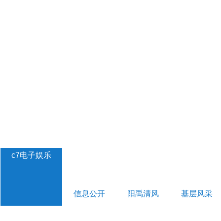
c7电子娱乐
信息公开
阳禹清风
基层风采