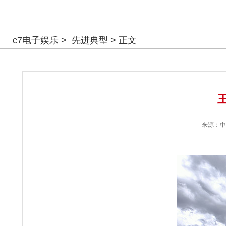
警钟长鸣
c7电子娱乐
>
先进典型
> 正文
来源：
中