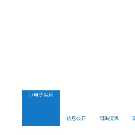
c7电子娱乐
信息公开
阳禹清风