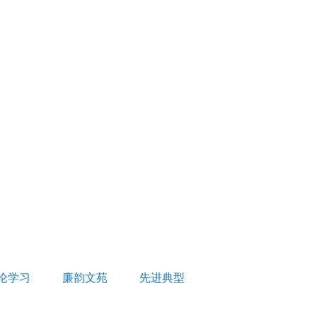
论学习
廉韵文苑
先进典型