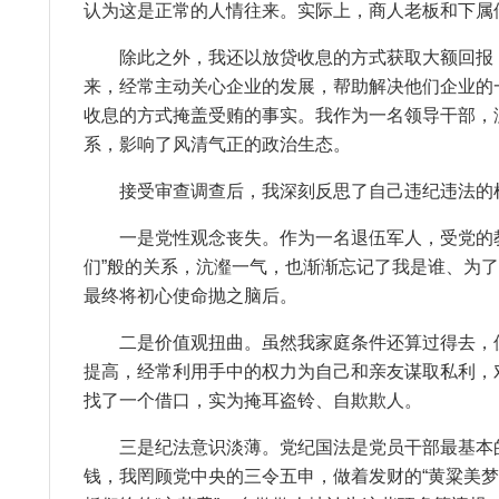
认为这是正常的人情往来。实际上，商人老板和下属借
除此之外，我还以放贷收息的方式获取大额回报，与
来，经常主动关心企业的发展，帮助解决他们企业的
收息的方式掩盖受贿的事实。我作为一名领导干部，
系，影响了风清气正的政治生态。
接受审查调查后，我深刻反思了自己违纪违法的
一是党性观念丧失。作为一名退伍军人，受党的教
们”般的关系，沆瀣一气，也渐渐忘记了我是谁、为
最终将初心使命抛之脑后。
二是价值观扭曲。虽然我家庭条件还算过得去，但
提高，经常利用手中的权力为自己和亲友谋取私利，
找了一个借口，实为掩耳盗铃、自欺欺人。
三是纪法意识淡薄。党纪国法是党员干部最基本的行
钱，我罔顾党中央的三令五申，做着发财的“黄粱美