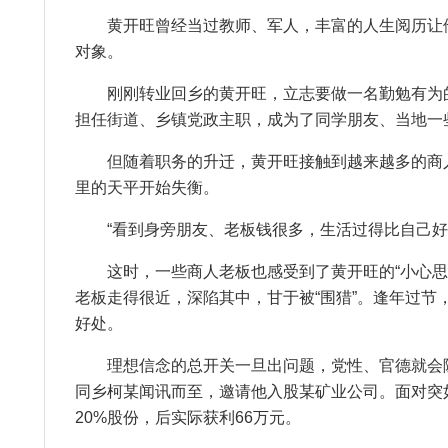
黄开旺曾经当过教师、军人，丰富的人生阅历让他
对象。
刚刚转业回乡的黄开旺，立志要做一名勤勉有为的
担任街道、乡镇党政主职，成为了同学朋友、当地一些
但随着职务的升迁，黄开旺接触到越来越多的商人
里的天平开始失衡。
“看到身旁朋友、老板钱很多，生活过得比自己好，
这时，一些商人老板也感受到了黄开旺的“小心思”
老板走得很近，深陷其中，甘于被“围猎”。逢年过
好处。
理想信念的总开关一旦出问题，党性、官德就会随之
同乡柯某闻讯而至，邀请他入股某矿业公司。面对突
20%股份，后实际获利66万元。