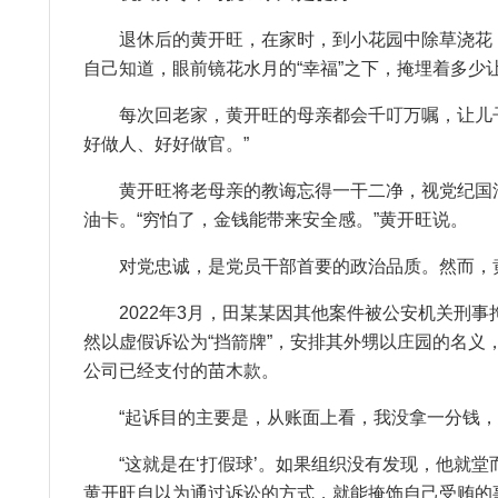
退休后的黄开旺，在家时，到小花园中除草浇花；
自己知道，眼前镜花水月的“幸福”之下，掩埋着多少让
每次回老家，黄开旺的母亲都会千叮万嘱，让儿子
好做人、好好做官。”
黄开旺将老母亲的教诲忘得一干二净，视党纪国法如
油卡。“穷怕了，金钱能带来安全感。”黄开旺说。
对党忠诚，是党员干部首要的政治品质。然而，黄
2022年3月，田某某因其他案件被公安机关刑事
然以虚假诉讼为“挡箭牌”，安排其外甥以庄园的名义
公司已经支付的苗木款。
“起诉目的主要是，从账面上看，我没拿一分钱，所
“这就是在‘打假球’。如果组织没有发现，他就堂
黄开旺自以为通过诉讼的方式，就能掩饰自己受贿的