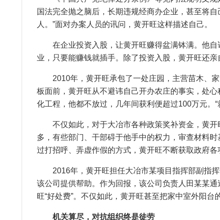
国法完全抛之脑后，长期违规经商办企业，甚至将自
人。”面对办案人员的讯问，黄开旺这样描述自己。
在企业投资入股，让黄开旺赚得盆满钵满。他自诩投
业，只要能赚钱就插手。除了投资入股，黄开旺还亲
2010年，黄开旺承包了一处庄园，主营苗木、家禽
板面前，黄开旺从不避讳自己开办农庄的事实，处心
化工程，他都不放过，几年间获利便超过100万元。
不仅如此，对于大冶市各种政策奖补资金，黄开旺也
多，有些部门、干部碍于他手中的权力，审查材料时
过打招呼、弄虚作假的方式，黄开旺不断获取政府各
2016年，黄开旺担任大冶市某项目指挥部副指挥
该公司提供帮助。作为回报，该公司负责人田某某通
旺“好处费”。不仅如此，黄开旺甚至把家中室外阳
机关算尽，对抗组织终是徒劳