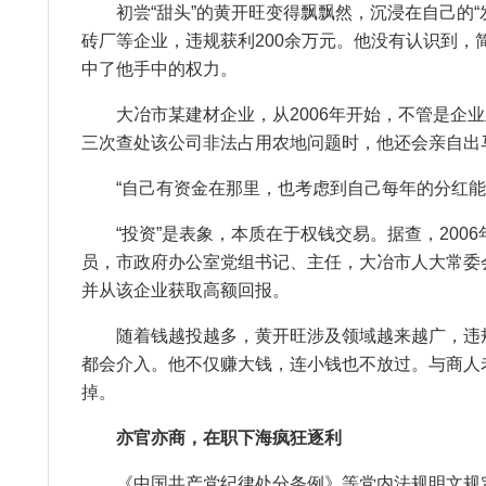
初尝“甜头”的黄开旺变得飘飘然，沉浸在自己的“发
砖厂等企业，违规获利200余万元。他没有认识到
中了他手中的权力。
大冶市某建材企业，从2006年开始，不管是企业
三次查处该公司非法占用农地问题时，他还会亲自出
“自己有资金在那里，也考虑到自己每年的分红能
“投资”是表象，本质在于权钱交易。据查，2006
员，市政府办公室党组书记、主任，大冶市人大常委
并从该企业获取高额回报。
随着钱越投越多，黄开旺涉及领域越来越广，违规获
都会介入。他不仅赚大钱，连小钱也不放过。与商人
掉。
亦官亦商，在职下海疯狂逐利
《中国共产党纪律处分条例》等党内法规明文规定