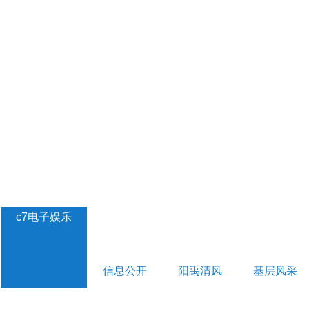
c7电子娱乐
信息公开
阳禹清风
基层风采