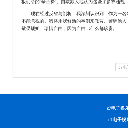
板们给的“辛苦费”。自欺欺人地认为这些顶多算违规
现在经过反省与剖析，我深刻认识到，作为一名领
不能忽视的。我将用我鲜活的事例来教育、警醒他人
敬畏规矩、珍惜自由，因为自由比什么都珍贵。
c7
c7电子娱乐 cop
c7电子