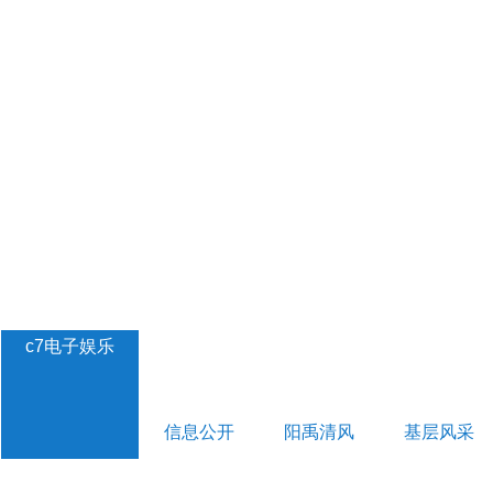
c7电子娱乐
信息公开
阳禹清风
基层风采