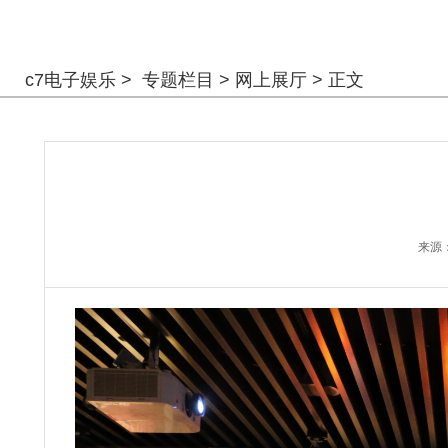
警钟长鸣
c7电子娱乐
>
专题栏目
>
网上展厅
> 正文
来源