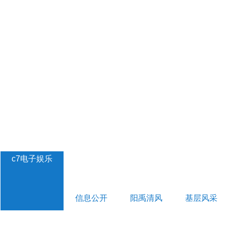
c7电子娱乐
信息公开
阳禹清风
基层风采