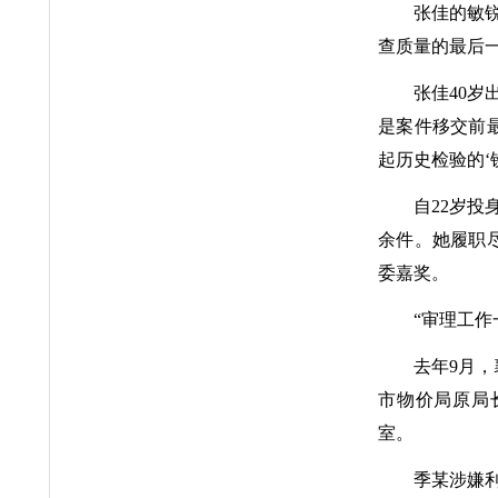
张佳的敏
查质量的最后
张佳40
是案件移交前
起历史检验的‘铁
自22岁投
余件。她履职尽
委嘉奖。
“审理工作
去年9月
市物价局原局
室。
季某涉嫌