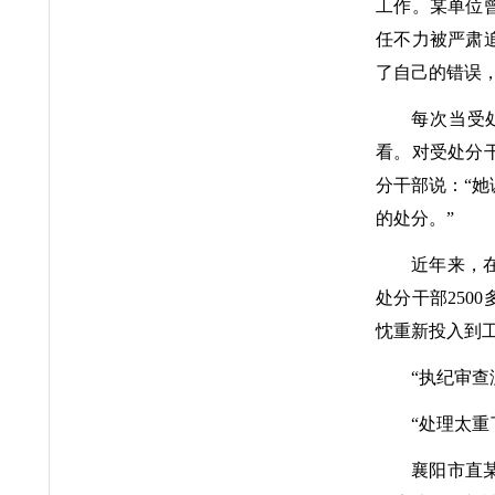
工作。某单位
任不力被严肃
了自己的错误
每次当受
看。对受处分
分干部说：“
的处分。”
近年来，
处分干部250
忱重新投入到
“执纪审查
“处理太重
襄阳市直