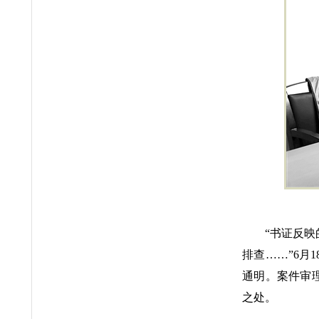
“书证反
排查……”6月
通明。案件审
之处。