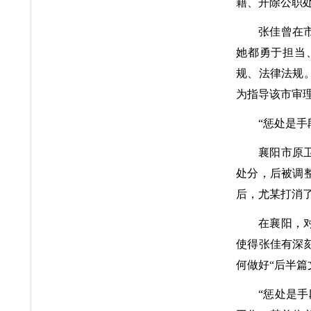
籍、开除公职
张佳曾在
她都勇于担当
规、法律法规。
为指导该市审
“惩处是手
襄阳市原
处分，后被调
后，尤某打消
在襄阳，
使得张佳有深
何做好“后半篇
“惩处是