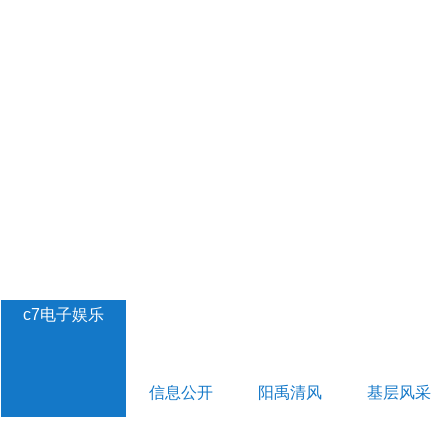
c7电子娱乐
信息公开
阳禹清风
基层风采