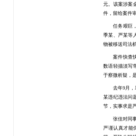
元。该案涉案金
件，留给案件
任务艰巨
季某、严某等
物被移送司法
案件快查
数语轻描淡写
于察微析疑，是
去年9月
某违纪违法问
节，实事求是
张佳对同
严谨认真才能