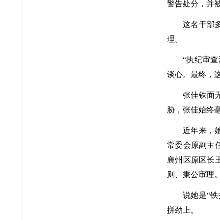
警告处分，并
这名干部
理。
“执纪审
谈心。最终，
张佳铁面
胁，张佳始终毫
近年来，
常委会原副主
襄州区原区长
则、秉公审理
说她是“
拼劲上。