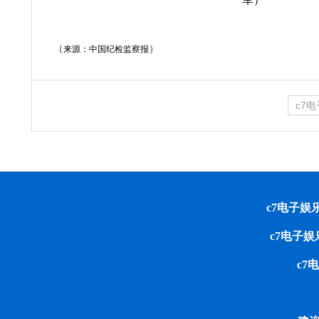
（
）
来源：中国纪检监察报
c7
c7电子娱乐 cop
c7电子
c7