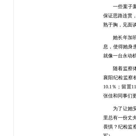
一些案子
保证思路连贯
熟于胸，见面
她长年加
息，使得她身
就像一台永动机
随着监察
襄阳纪检监察机
10.1％；留
张佳和同事们
为了让她
里总有一份丈
畏惧？纪检监察
军）