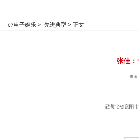
警钟长鸣
c7电子娱乐
>
先进典型
> 正文
张佳：
来源
——记湖北省襄阳市