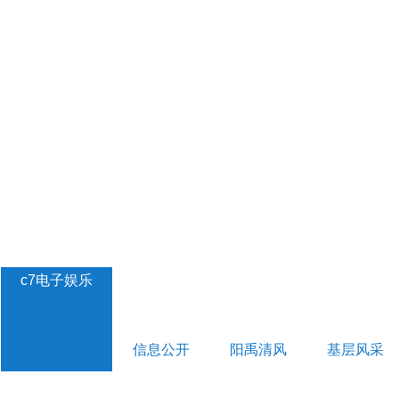
c7电子娱乐
信息公开
阳禹清风
基层风采