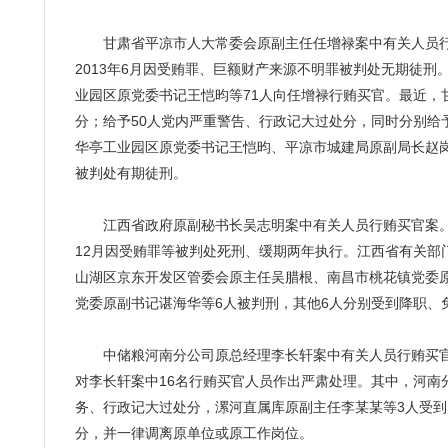
甘肃省平凉市人大常委会原副主任任增禄案中有关人员行贿
2013年6月因受贿罪、巨额财产来源不明罪被判处无期徒刑
业园区原党委书记王恺昀等71人向任增禄行贿买官。最近，
分；给予50人党内严重警告、行政记大过处分，同时分别给
华亭工业园区原党委书记王恺昀、平凉市城建局原副局长赵
被判处有期徒刑。
江西省政府原副秘书长吴志明案中有关人员行贿买官案。吴
12月因受贿罪等被判处死刑、缓期两年执行。江西省有关部
山湖区京东开发区管委会原主任吴腊根、南昌市桃花镇党委
党委原副书记谌海华等6人被判刑，其他6人分别受到降职、
中储粮河南分公司原总经理李长轩案中有关人员行贿买官案。
对李长轩案中16名行贿买官人员作出严肃处理。其中，河
务、行政记大过处分，漯河直属库原副主任李某某等3人受到
分，并一律调离原单位或原工作岗位。