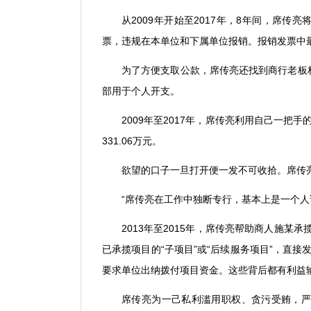
从
2009
年开始至
2017
年，
8
年间，席传亮
票，违规在本单位和下属单位报销。报销发票中
为了方便支取公款，席传亮还找到商行老板
部用于个人开支。
2009
年至
2017
年，席传亮利用自己一把手
331.06
万元。
欲望的口子一旦打开便一发不可收拾。席传
“
席传亮在工作中独断专行，基本上是一个人
2013
年至
2015
年，席传亮帮助商人施某承
已承揽项目的
“
子项目
”
或
“
后续服务项目
”
，直接
要求单位出纳拨付项目资金。这些背后都有利益
席传亮为一己私利滥用职权、贪污受贿，