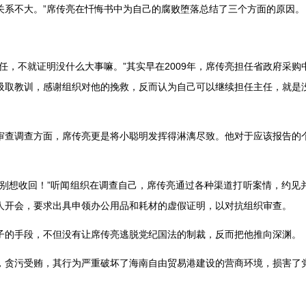
关系不大。
”
席传亮在忏悔书中为自己的腐败堕落总结了三个方面的原因。
任，不就证明没什么大事嘛。
”
其实早在
2009
年，席传亮担任省政府采购
吸取教训，感谢组织对他的挽救，反而认为自己可以继续担任主任，就是
审查调查方面，席传亮更是将小聪明发挥得淋漓尽致。他对于应该报告的
别想收回！
”
听闻组织在调查自己，席传亮通过各种渠道打听案情，约见
人开会，要求出具申领办公用品和耗材的虚假证明，以对抗组织审查。
子的手段，不但没有让席传亮逃脱党纪国法的制裁，反而把他推向深渊。
，贪污受贿，其行为严重破坏了海南自由贸易港建设的营商环境，损害了