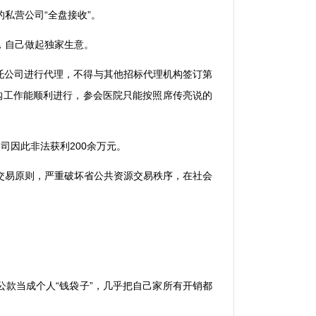
的私营公司
“
全盘接收
”
。
，自己做起独家生意。
托公司进行代理，不得与其他招标代理机构签订第
购工作能顺利进行，参会医院只能按照席传亮说的
公司因此非法获利
200
余万元。
交易原则，严重破坏省公共资源交易秩序，在社会
公款当成个人
“
钱袋子
”
，几乎把自己家所有开销都