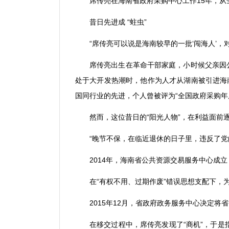
席传亮在海南省政府采购中心工作
15
年，从
昔日先进成
“
蛀虫
”
“
席传亮可以说是海南较早的一批
‘
闯海人
’
，
席传亮出生在革命干部家庭，小时候父亲因
处于大开发热潮时，他作为人才从湖南被引进海
国同行业的先进，个人曾被评为
“
全国政府采购年
然而，这位昔日的
“
阳光人物
”
，在利益面前
“
晚节不保，在临近退休的日子里，违反了党
2014
年，海南省公共资源交易服务中心成立
在
“
有权不用、过期作废
”
错误思想支配下，
2015
年
12
月，省政府政务服务中心决定将省
在移交过程中，席传亮发现了
“
商机
”
，于是