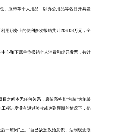
包、服饰等个人用品，以办公用品等名目开具发
再利用职务上的便利多次报销共计
206.08
万元，全
务中心和下属单位报销个人消费和虚开发票，共计
项目之间本无任何关系，席传亮将其
“
包装
”
为施某
的工程进度没有通过验收或达到预期的情况下，仍
最后一班岗
”
上。
“
自己缺乏政治意识，法制观念淡