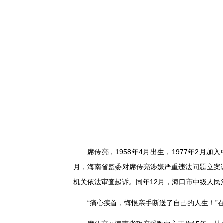
席传亮，
1958
年
4
月出生，
1977
年
2
月加入
月，海南省监委对席传亮涉嫌严重违法问题立案
机关依法审查起诉。同年
12
月，海口市中级人民
“
痛心疾首，悔恨亲手断送了自己的人生！
”