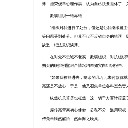
薄，虚荣侥幸心理作祟，认为自己快要退休了，
欺瞒组织一错再错
“
组织对我进行了处分，但还是让我继续当主
等问题受到处分。但其不仅不反省自身的错误，
缺乏，纪法意识淡薄。
在对党不忠诚不老实，欺瞒组织、对抗组织
购买的联排别墅房产情况均未如实向组织报告。
“
如果我被抓进去，剩余的几万元未付款你就
亮还是不放心，于是，他又召集单位各科室负责
纵然机关算尽也枉然，这一切千方百计捂盖
席传亮背离初心使命，公私不分，滥用职权
传亮虽幡然醒悟，然而悔之晚矣。