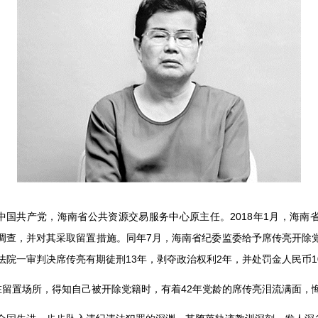
中国共产党，海南省公共资源交易服务中心原主任。
2018
年
1
月，海南
调查，并对其采取留置措施。同年
7
月，海南省纪委监委给予席传亮开除
法院一审判决席传亮有期徒刑
13
年，剥夺政治权利
2
年，并处罚金人民币
1
在留置场所，得知自己被开除党籍时，有着
42
年党龄的席传亮泪流满面，