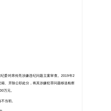
省纪委对席传亮涉嫌违纪问题立案审查。
2019
年
2
党籍、开除公职处分，将其涉嫌犯罪问题移送检察
00
万元。
悔不当初。