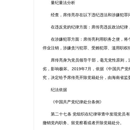
量纪量法分析
经查，席传亮存在以下违纪违法和涉嫌犯罪
在违反党的纪律方面：席传亮违反政治纪律
在涉嫌犯罪方面：席传亮利用职务之便，将
停业注销，涉嫌贪污犯罪、受贿犯罪、滥用职权
席传亮身为党员领导干部，毫无党性原则，
劣，影响极坏。
2019
年
7
月，依据《中国共产党
究，决定给予席传亮开除党籍处分，由海南省监
纪法依据
《中国共产党纪律处分条例》
第二十七条 党组织在纪律审查中发现党员
撤销党内职务、留党察看或者开除党籍处分。