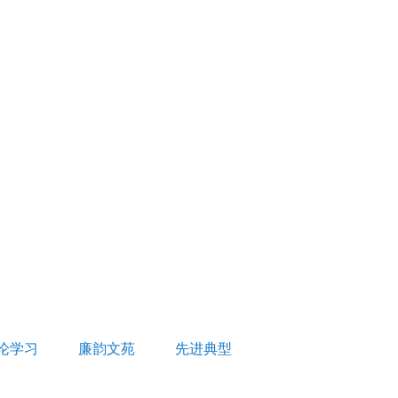
论学习
廉韵文苑
先进典型