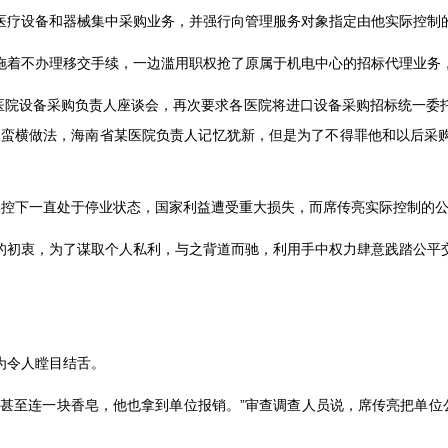
医疗设备和器械集中采购业务，并强行向管理服务对象指定由他实际控制
拖着不办理移交手续，一边滥用职权抢了原属于机电中心的招标代理业务
医院设备采购负责人座谈会，再次要求各医院将进口设备采购招标统一委
的蛮横做法，海南省某医院负责人记忆犹新，但是为了不得罪他和以后采
操控下一直处于停业状态，国家利益遭受重大损失，而席传亮实际控制的
的初衷，为了谋取个人私利，与之背道而驰，利用手中权力肆意践踏公平
为令人瞠目结舌。
，甚至连一块香皂，他也拿到单位报销。
”
审查调查人员说，席传亮把单位