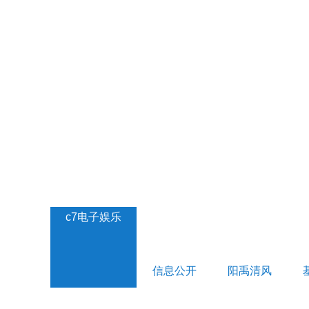
c7电子娱乐
信息公开
阳禹清风