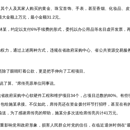
将其个人及其家人购买的黄金、珠宝首饰、手表，甚至香烟、化妆品、皮
最大金额上万元，最小金额
31.2
元。
林某，约定以支付
6%
手续费的形式，委托以办公用品等名目虚开发票，
的权力，通过上述两种方式，违规在省政府采购中心、省公共资源交易服
亮除了眼睛盯着公款，更是把手伸向了工程项目。
说了算。
”
席传亮原单位同事说。
揽省政府采购中心软硬件工程和维护项目
34
个，占项目总数的
80%
。有些
发包给施某承接。不仅如此，席传亮还在资金拨付环节打招呼，甚至在有
输送，为了感谢席传亮的帮助，施某分多次送给席传亮共计
41
万元。
严重影响党和政府形象，损害人民群众对党的信任，在临近退休时倒在
“