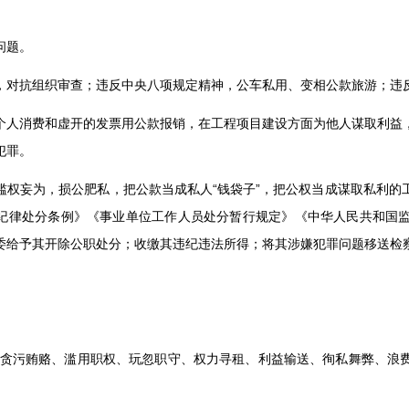
问题。
，对抗组织审查；违反中央八项规定精神，公车私用、变相公款旅游；违
个人消费和虚开的发票用公款报销，在工程项目建设方面为他人谋取利益
犯罪。
滥权妄为，损公肥私，把公款当成私人
“
钱袋子
”
，把公权当成谋取私利的
纪律处分条例》《事业单位工作人员处分暂行规定》《中华人民共和国
委给予其开除公职处分；收缴其违纪违法所得；将其涉嫌犯罪问题移送检
有贪污贿赂、滥用职权、玩忽职守、权力寻租、利益输送、徇私舞弊、浪