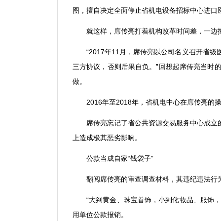
图，擅自决定全面停止省机电设备招标中心进口
就这样，席传亮打着机构改革时间差，一边
“2017
年
11
月，席传亮以公司名义召开省级
三方协议，否则后果自负。
”
回想起席传亮当时
做。
2016
年至
2018
年，省机电中心在席传亮的
席传亮忘记了省公共资源交易服务中心成立
上造成极其恶劣影响。
公款当成自家
“
钱袋子
”
翻阅席传亮的审查调查材料，其违纪违法行
“
大到黄金、珠宝首饰，小到化妆品、服饰
用单位公款报销。