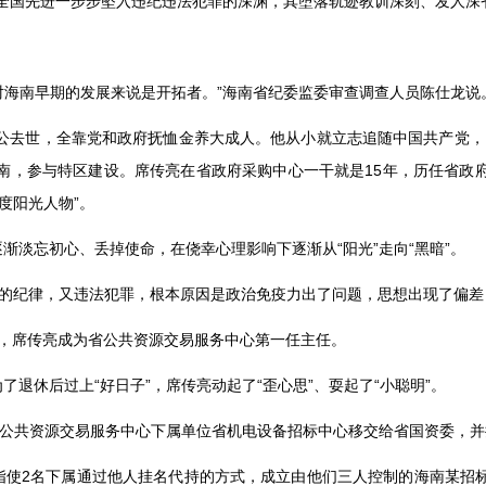
全国先进一步步坠入违纪违法犯罪的深渊，其堕落轨迹教训深刻、发人深
对海南早期的发展来说是开拓者。
”
海南省纪委监委审查调查人员陈仕龙说
公去世，全靠党和政府抚恤金养大成人。他从小就立志追随中国共产党，
南，参与特区建设。席传亮在省政府采购中心一干就是
15
年，历任省政
度阳光人物
”
。
逐渐淡忘初心、丢掉使命，在侥幸心理影响下逐渐从
“
阳光
”
走向
“
黑暗
”
。
的纪律，又违法犯罪，根本原因是政治免疫力出了问题，思想出现了偏差
，席传亮成为省公共资源交易服务中心第一任主任。
为了退休后过上
“
好日子
”
，席传亮动起了
“
歪心思
”
、耍起了
“
小聪明
”
。
公共资源交易服务中心下属单位省机电设备招标中心移交给省国资委，并
指使
2
名下属通过他人挂名代持的方式，成立由他们三人控制的海南某招