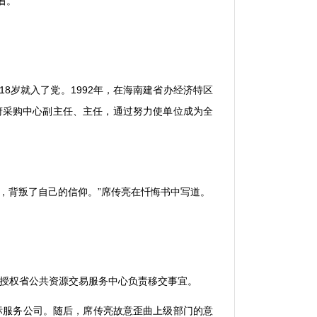
省。
。
18
岁就入了党。
1992
年，在海南建省办经济特区
府采购中心副主任、主任，通过努力使单位成为全
，背叛了自己的信仰。
”
席传亮在忏悔书中写道。
授权省公共资源交易服务中心负责移交事宜。
标服务公司。随后，席传亮故意歪曲上级部门的意