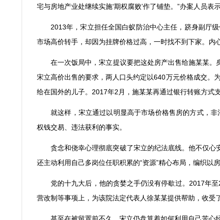
宅与房地产业处继续实施
‘
期权腐败
’
作了铺垫。
”
办案人员表
2013
年，宋立担任全国白蚁防治中心主任，跻身副厅级
市场高价转手，却因为挂牌价格过高，一时找不到下家。内
在一次饭局中，宋立提议要把这处房产出售给施某某。
宋立高价出售的要求，两人口头约定以
640
万元价格成交。
给在国外的儿子。
2017
年
2
月，施某某再通过银行转账方式
就这样，宋立通过以明显高于市场价格售房的方式，非
权钱交易、违法获利的事实。
贪念和侥幸心理彻底突破了宋立的纪法底线。他不仅心
还主动利用自己多岗位任职积累的
“
资源
”
精心布局，编织以
党的十九大后，他的贪婪之手仍没有停歇过。
2017
年至
营改制等事项上，为该院法定代表人徐某某提供帮助，收受
甚至在被留置前不久，宋立仍盘算着如何利用自己苦心