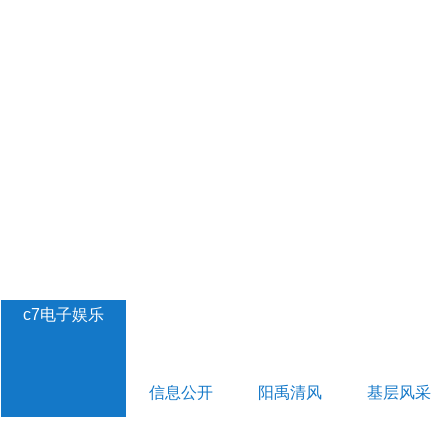
c7电子娱乐
信息公开
阳禹清风
基层风采