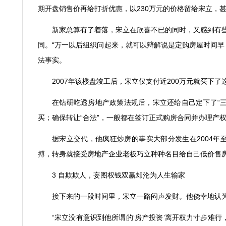
期开盘销售价再给打折优惠，以
230
万元的价格留给宋立，
新家总算有了着落，宋立在欣喜不已的同时，又感到有
同。
“
万一以后组织问起来，就可以辩解说是定购房屋时间早
法事实。
2007
年该楼盘竣工后，宋立仅支付近
200
万元就买下了
在钻研吃透房地产政策法规后，宋立还给自己定下了
“
买；确保转让
“
合法
”
，一般都在签订正式购房合同并办理产
据宋立交代，他疯狂炒房的事实大部分发生在
2004
年
搏，转身就接受房地产企业老板巧立种种名目给自己低价售
3
自欺欺人，妄图权钱双赢却沦为人生输家
接下来的一段时间里，宋立一路闷声发财。他侥幸地认
“
宋立没有意识到他所谓的
‘
房产投资
’
离开权力寸步难行