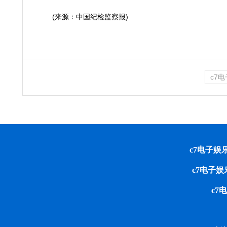
(
来源：中国纪检监察报
)
c7
c7电子娱乐 cop
c7电子
c7