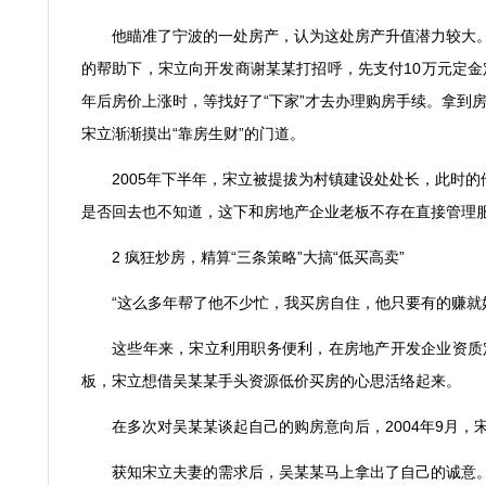
他瞄准了宁波的一处房产，认为这处房产升值潜力较大
的帮助下，宋立向开发商谢某某打招呼，先支付
10
万元定金
年后房价上涨时，等找好了
“
下家
”
才去办理购房手续。拿到
宋立渐渐摸出
“
靠房生财
”
的门道。
2005
年下半年，宋立被提拔为村镇建设处处长，此时的
是否回去也不知道，这下和房地产企业老板不存在直接管理
2
疯狂炒房，精算
“
三条策略
”
大搞
“
低买高卖
”
“
这么多年帮了他不少忙，我买房自住，他只要有的赚就
这些年来，宋立利用职务便利，在房地产开发企业资质
板，宋立想借吴某某手头资源低价买房的心思活络起来。
在多次对吴某某谈起自己的购房意向后，
2004
年
9
月，
获知宋立夫妻的需求后，吴某某马上拿出了自己的诚意