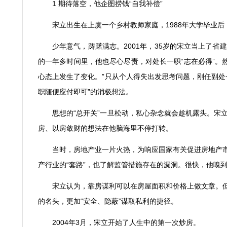
1
期待落空，他企图捞钱
“
自我补偿
”
宋立出生在上虞一个乡村教师家庭，
1988
年大学毕业后
少年意气，踌躇满志。
2001
年，
35
岁的宋立当上了省建
的一年多时间里，他也尽心尽责，对处长一职
“
志在必得
”
。
心态上发生了变化。
”
只从个人得失出发思考问题，刚任副处
职随便应付即可
”
的消极想法。
思想的
“
总开关
”
一旦松动，私心杂念就会趁机露头。宋
房、以房敛财的想法在他脑海里不停打转。
当时，房地产业一片火热，为响应国家有关促进房地产
产行业的
“
套路
”
，也了解监管措施存在的漏洞。很快，他嗅
宋立认为，靠房谋利可以在房屋面积和价格上做文章。
的名头，更加
“
安全、隐蔽
”
谋取私利的捷径。
2004
年
3
月，宋立开始了人生中的第一次炒房。