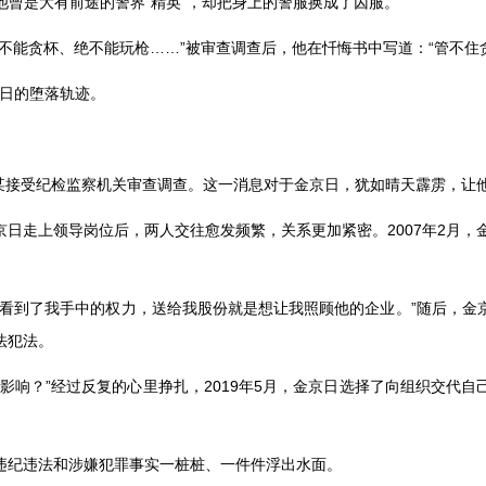
他曾是大有前途的警界
“
精英
”
，却把身上的警服换成了囚服。
不能贪杯、绝不能玩枪
……”
被审查调查后，他在忏悔书中写道：
“
管不住
日的堕落轨迹。
某接受纪检监察机关审查调查。这一消息对于金京日，犹如晴天霹雳，让
京日走上领导岗位后，两人交往愈发频繁，关系更加紧密。
2007
年
2
月，
看到了我手中的权力，送给我股份就是想让我照顾他的企业。
”
随后，金
法犯法。
影响？
”
经过反复的心里挣扎，
2019
年
5
月，金京日选择了向组织交代自
违纪违法和涉嫌犯罪事实一桩桩、一件件浮出水面。