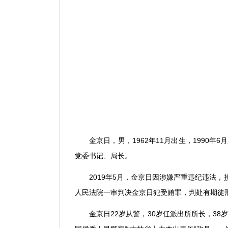
金京日，男，
1962
年
11
月出生，
1990
年
6
月
党委书记、局长。
2019
年
5
月，金京日因涉嫌严重违纪违法，
人民法院一审判决金京日犯受贿罪，判处有期徒
金京日
22
岁从警，
30
岁任派出所所长，
38