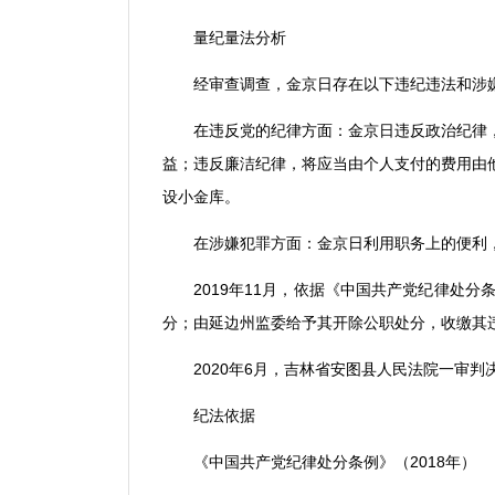
量纪量法分析
经审查调查，金京日存在以下违纪违法和涉
在违反党的纪律方面：金京日违反政治纪律
益；违反廉洁纪律，将应当由个人支付的费用由
设小金库。
在涉嫌犯罪方面：金京日利用职务上的便利
2019
年
11
月，依据《中国共产党纪律处分
分；由延边州监委给予其开除公职处分，收缴其
2020
年
6
月，吉林省安图县人民法院一审判
纪法依据
《中国共产党纪律处分条例》（
2018
年）