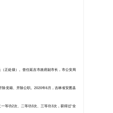
长（正处级）。曾任延吉市政府副市长，市公安局
开除党籍、开除公职。
2020
年
6
月，吉林省安图县
立一等功
2
次、二等功
3
次、三等功
3
次，获得过
“
全