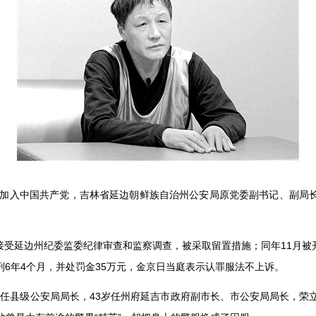
加入中国共产党，吉林省延边朝鲜族自治州公安局原党委副书记、副局
接受延边州纪委监委纪律审查和监察调查，被采取留置措施；同年
11
月被
刑
6
年
4
个月，并处罚金
35
万元，金京日当庭表示认罪服法不上诉。
岁任县级公安局局长，
43
岁任州府延吉市政府副市长、市公安局局长，荣