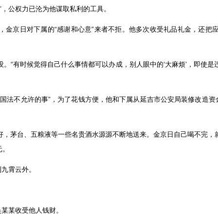
”
，公权力已沦为他谋取私利的工具。
，金京日对下属的
“
感谢和心意
”
来者不拒。他多次收受礼品礼金，还把
没。
“
有时候觉得自己什么事情都可以办成，别人眼中的
‘
大麻烦
’
，即使是
纪国法不允许的事
”
，为了花钱方便，他和下属从延吉市公安局装修改造资
好，茅台、五粮液等一些名贵酒水源源不断地送来。金京日自己喝不完，
元。
到九霄云外。
吴某某收受他人钱财。