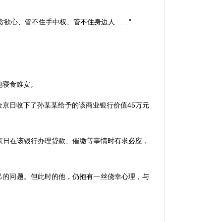
贪欲心、管不住手中权、管不住身边人
……”
他寝食难安。
金京日收下了孙某某给予的该商业银行价值
45
万元
京日在该银行办理贷款、催缴等事情时有求必应，
己的问题。但此时的他，仍抱有一丝侥幸心理，与