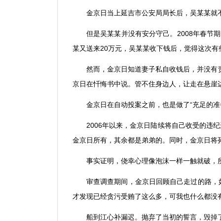
金京日当上延吉市公安局局长后，吴某某就
但是吴某某并没有安分守己。
2008
年春节期
某又送来
20
万元，吴某某收下钱后，觉得这次有
然而，金京日知道妻子私自收钱后，并没有
京日在忏悔书中说。管不住身边人，让走在悬崖
金京日在自动投案之前，也是做了
“
充足的准
2006
年以来，金京日陆续将自己收受的违纪
金京日所有，其余都是弟弟的。同时，金京日将
事实证明，侥幸心理像泡沫一样一触就破，
审查调查期间，金京日回顾自己走过的路，
才发现已经贪污受贿了这么多，可我也什么都没
船到江心补漏迟。抛弃了当初的誓言，毁掉