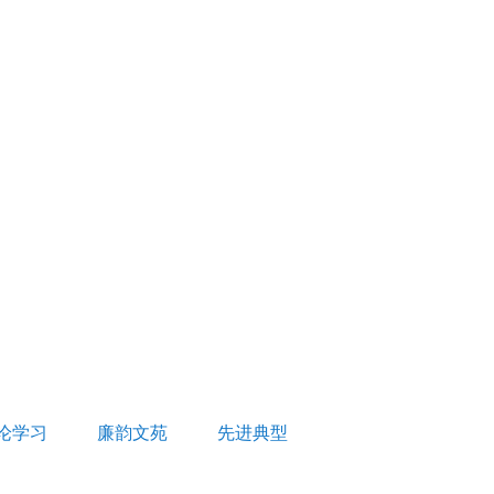
论学习
廉韵文苑
先进典型