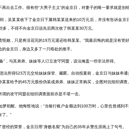
不再出去工作。很有些
“
大男子主义
”
的金京日，对妻子的唯一要求就是别
间，吴某某收下了金京日下属韩某某送来的
10
万元后，并没有告诉金京
些多，不得不向金京日说先后两次收了韩某某
30
万元。
责怪她，只是将没花完的
19
万元退还给韩某某。
“
我最后悔的就是没有管
边的金京日，身边又多了一只暗处的推手。
备
”
，与其弟弟、妹妹等人订立攻守同盟，设法掩盖一些非法所得。
违法所得
523
万元交给妹妹保管、藏匿。自动投案前，金京日与妹妹串通
孙某某给予的
45
万元股份伪装成弟弟、妹妹正常购买，企图对抗组织调查
所谓的攻守同盟在组织调查面前亦是不堪一击。
如梦初醒。他悔恨地说：
“
当银行账户金额达到
100
万时，心里也曾感到不
有了。
”
了曾经的荣誉，金京日用
“
身败名裂
”
为自己的
35
年从警生涯画上了句号。