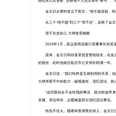
国优秀人民警察
”“
吉林省十大杰出青年
”
称号
……
金京日从警时曾立下誓言：
“
绝不能贪财、绝
从三个
“
绝不能
”
到三个
“
管不住
”
，反映了金京
管不住贪欲心 大肆收受贿赂
2019
年
1
月，延边某商业银行原董事长孙某
原来，金京日和孙某某曾是警校校友，在金
的股份，此时他就任延吉市公安局长刚满一年。
金京日说：
“
我们纯粹是互相利用的关系，他
大肆挥霍手中的权力，破规逾矩、违纪违法、执
“
这些股份会不会给我的事业、政治前途带来
亲属、亲信串供，企图掩盖部分违纪违法事实。
纸包不住火。随着审查调查的深入，金京日