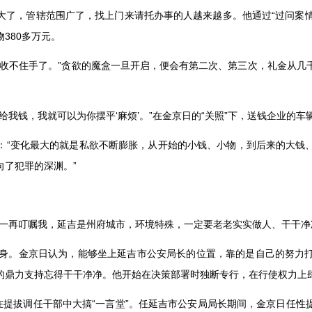
大了，管辖范围广了，找上门来请托办事的人越来越多。他通过
“
过问案
物
380
多万元。
收不住手了。
”
贪欲的魔盒一旦开启，便会有第二次、第三次，礼金从几
。
给我钱，我就可以为你摆平
‘
麻烦
’
。
”
在金京日的
“
关照
”
下，送钱企业的车
：
“
变化最大的就是私欲不断膨胀，从开始的小钱、小物，到后来的大钱
向了犯罪的深渊。
”
一再叮嘱我，延吉是州府城市，环境特殊，一定要老老实实做人、干干净
身。金京日认为，能够坐上延吉市公安局长的位置，靠的是自己的努力
的鼎力支持忘得干干净净。他开始在决策部署时独断专行，在行使权力上
在提拔调任干部中大搞
“
一言堂
”
。任延吉市公安局局长期间，金京日任性