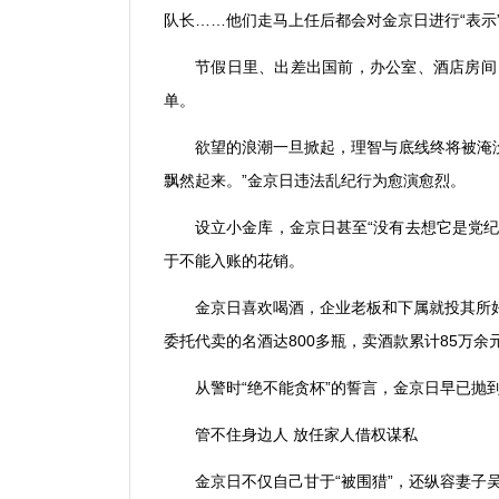
队长
……
他们走马上任后都会对金京日进行
“
表示
节假日里、出差出国前，办公室、酒店房间
单。
欲望的浪潮一旦掀起，理智与底线终将被淹
飘然起来。
”
金京日违法乱纪行为愈演愈烈。
设立小金库，金京日甚至
“
没有去想它是党
于不能入账的花销。
金京日喜欢喝酒，企业老板和下属就投其所
委托代卖的名酒达
800
多瓶，卖酒款累计
85
万余
从警时
“
绝不能贪杯
”
的誓言，金京日早已抛
管不住身边人 放任家人借权谋私
金京日不仅自己甘于
“
被围猎
”
，还纵容妻子