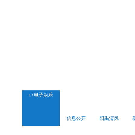
c7电子娱乐
信息公开
阳禹清风