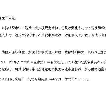
嫌犯罪问题。
，对抗组织审查；违反中央八项规定精神，违规收受礼品礼金；违反组织
他人支付；违反生活纪律，不重视家风建设，对配偶失管失教，造成不良
，为他人谋取利益，多次非法收受他人财物，数额特别巨大，其行为已涉
条例》《中华人民共和国监察法》等有关规定，经延边州纪委常委会议研
违纪所得；将其涉嫌犯罪问题移送检察机关依法审查起诉，所涉财物随案
决金京日犯受贿罪，判处有期徒刑
6
年
4
个月，并处罚金
35
万元。