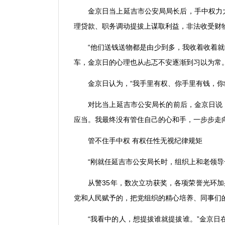
金京日当上延吉市公安局局长后，手中权力
理贷款、职务调动提拔上谋取利益，非法收受财
“
他们送钱送物都是由少到多，我收着收着就
车，金京日的心理也从忐忑不安逐渐到习以为常
金京日认为，
“
我手里有权、你手里有钱，你
对比当上延吉市公安局长的前后，金京日说
应当。我最终没有管住自己的心和手，一步步走
管不住手中权 有权任性无视纪律规矩
“
刚就任延吉市公安局长时，组织上和老领导
从警
35
年，数次立功获奖，各项荣誉光环加
党和人民赋予的，把党组织的精心培养、同事们
“
我看中的人，想提拔谁就提拔谁。
”
金京日