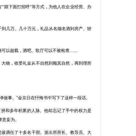
情
”“
跟下面打招呼
”
等方式，为他人在企业经营、办
千到几万、几十万元，礼品从名烟名酒到房产、轿
辆可以超载，酒吧、歌厅可以不被检查
……
、大物，收受礼金从不自然到顺其自然，再到理所
净做事。
”
金京日在忏悔书中写下了这样一段话。
打拼和多年积累的人脉。他却忘记了手中的权力是
肆意妄为。
提拔调任了十多名干部。派出所所长、教导员、大