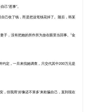
给自己
“
惹事
”
。
日自己收了钱，而是把这笔钱花掉了。随后，韩某
好妻子，没有把她的所作所为放在眼里当回事。
”
金
并约定，一旦来找她调查，只交代其中
200
万元是
。
安，但我用
‘
好像还不算多
’
来欺骗自己，直到现在