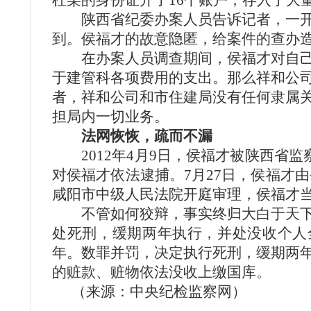
杜某的身份证开了16个账户，存入了大
陕西省纪委办案人员告诉记者，一开始
到。侯福才的故意隐匿，给案件的查办
在办案人员调查期间，侯福才对自己以
于建管科各项费用的支出。那么祥和公
者，祥和公司和市住建局没有任何隶属
担局内一切业务。
法网恢恢，疏而不漏
2012年4月9日，侯福才被陕西省监
对侯福才依法逮捕。7月27日，侯福才由
咸阳市中级人民法院开庭审理，侯福才
不管如何狡辩，事实终归大白于天下。
处死刑，缓期两年执行，并处没收个人
年。数罪并罚，决定执行死刑，缓期两
的赃款、赃物依法没收上缴国库。
（来源：中央纪检监察网）