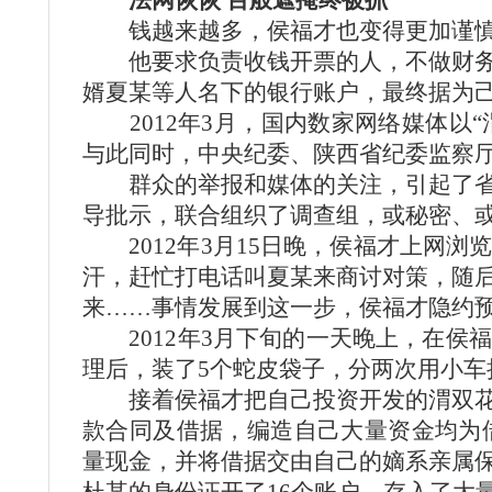
法网恢恢 百般遮掩终被抓
钱越来越多，侯福才也变得更加谨
他要求负责收钱开票的人，不做财务记
婿夏某等人名下的银行账户，最终据为
2012年3月，国内数家网络媒体以“
与此同时，中央纪委、陕西省纪委监察
群众的举报和媒体的关注，引起了省纪
导批示，联合组织了调查组，或秘密、
2012年3月15日晚，侯福才上网浏
汗，赶忙打电话叫夏某来商讨对策，随
来……事情发展到这一步，侯福才隐约
2012年3月下旬的一天晚上，在侯
理后，装了5个蛇皮袋子，分两次用小
接着侯福才把自己投资开发的渭双花苑项
款合同及借据，编造自己大量资金均为借
量现金，并将借据交由自己的嫡系亲属