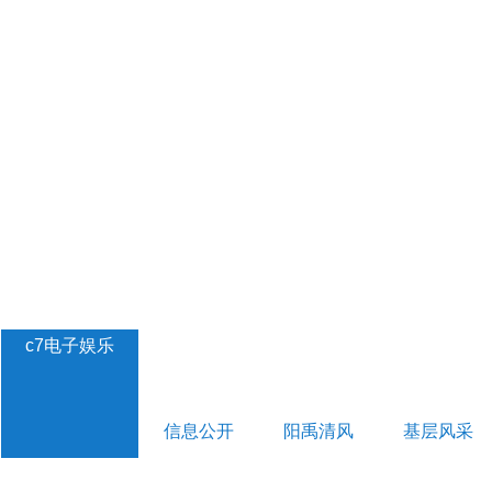
c7电子娱乐
信息公开
阳禹清风
基层风采