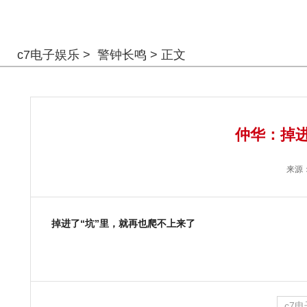
警钟长鸣
c7电子娱乐
>
警钟长鸣
> 正文
仲华：掉进
来源
掉进了
“
坑
”
里，就再也爬不上来了
c7