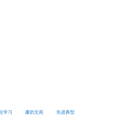
论学习
廉韵文苑
先进典型