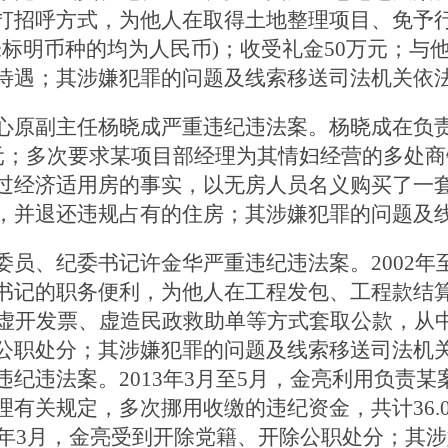
打招呼方式，为他人在取得土地整理项目、免予
未标明币种的均为人民币)；收受礼金50万元；与他
待遇；其涉嫌犯罪的问题及线索移送司法机关依
原副主任杨晓成严重违纪违法案。杨晓成在负责
元；多次要求某项目部经理为其情妇经营的多处商
经济适用房的事实，以无房人员名义购买了一套经
，并退还违规占有的住房；其涉嫌犯罪的问题及
、纪委书记许金华严重违纪违法案。2002年至
书记的职务便利，为他人在工程发包、工程款结
虚开发票、虚造民政救助单等方式套取公款，从中贪污
公职处分；其涉嫌犯罪的问题及线索移送司法
纪违法案。2013年3月至5月，金亮利用负责
有关规定，多次挪用收缴的违纪资金，共计36.
4年3月，金亮受到开除党籍、开除公职处分；其