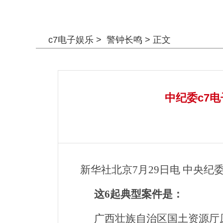
警钟长鸣
c7电子娱乐
>
警钟长鸣
> 正文
中纪委c7
新华社北京7月29日电 中央
这6起典型案件是：
广西壮族自治区国土资源厅原党