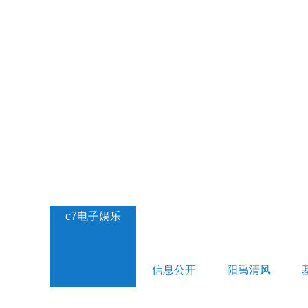
c7电子娱乐
信息公开
阳禹清风