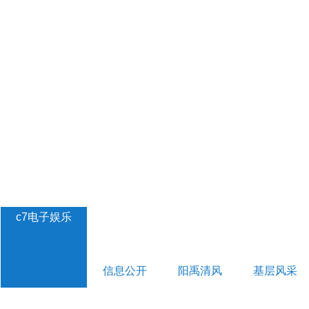
c7电子娱乐
信息公开
阳禹清风
基层风采