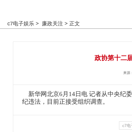
警钟长鸣
c7电子娱乐
>
廉政关注
> 正文
政协第十二届
来源
新华网北京6月14日电 记者从中央纪
纪违法，目前正接受组织调查。
c7