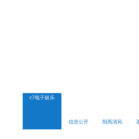
c7电子娱乐
信息公开
阳禹清风