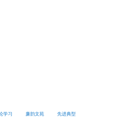
论学习
廉韵文苑
先进典型