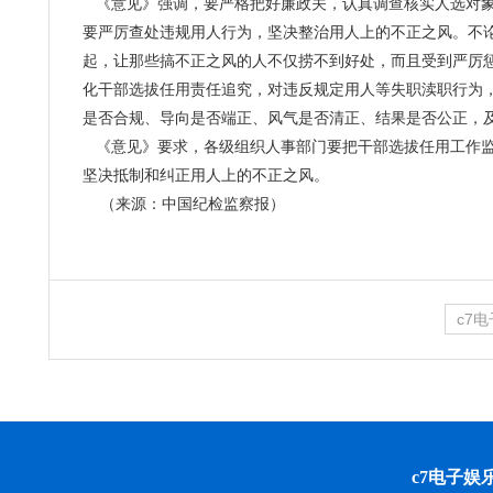
《意见》强调，要严格把好廉政关，认真调查核实人选对象
要严厉查处违规用人行为，坚决整治用人上的不正之风。不论
起，让那些搞不正之风的人不仅捞不到好处，而且受到严厉
化干部选拔任用责任追究，对违反规定用人等失职渎职行为
是否合规、导向是否端正、风气是否清正、结果是否公正，
《意见》要求，各级组织人事部门要把干部选拔任用工作监
坚决抵制和纠正用人上的不正之风。
（来源：中国纪检监察报）
c7
c7电子娱乐 cop