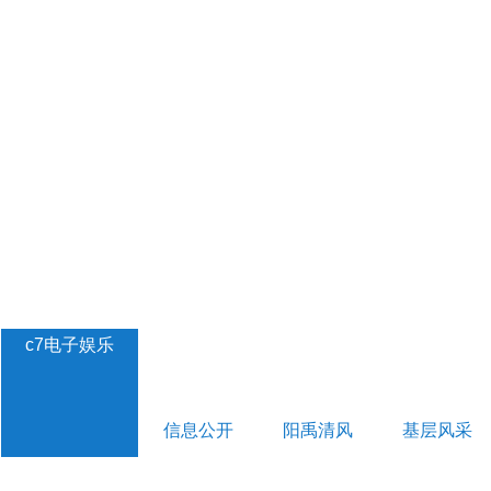
c7电子娱乐
信息公开
阳禹清风
基层风采