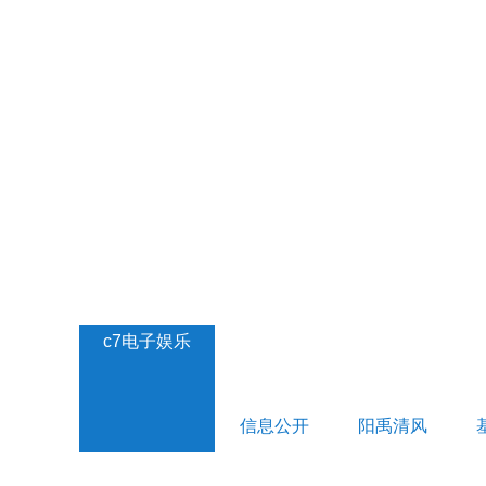
c7电子娱乐
信息公开
阳禹清风