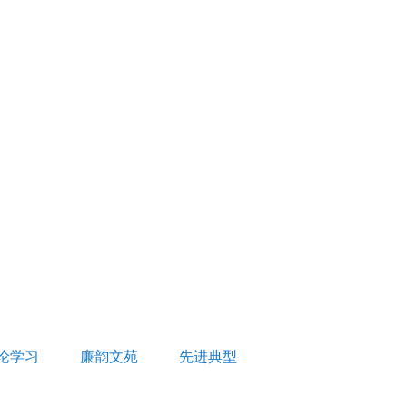
论学习
廉韵文苑
先进典型