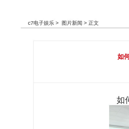
警钟长鸣
c7电子娱乐
>
图片新闻
> 正文
如
如