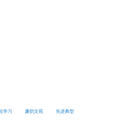
论学习
廉韵文苑
先进典型