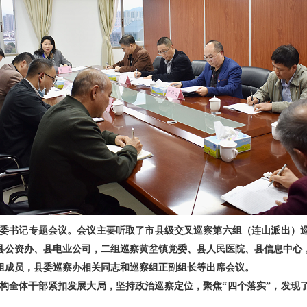
委书记专题会议。会议主要听取了市县级交叉巡察第六组（连山派出）
县公资办、县电业公司，二组巡察黄坌镇党委、县人民医院、县信息中心
小组成员，县委巡察办相关同志和巡察组正副组长等出席会议。
构全体干部紧扣发展大局，坚持政治巡察定位，聚焦“四个落实”，发现