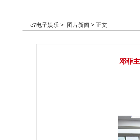
警钟长鸣
c7电子娱乐
>
图片新闻
> 正文
邓菲主