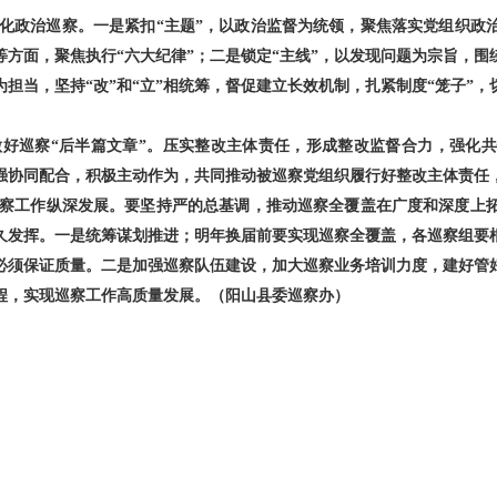
化政治巡察。一是紧扣“主题”，以政治监督为统领，
聚焦落实党组织政
方面，聚焦执行“六大纪律”；二是锁定“主线”，以发现问题为宗旨，
为担当，坚持“改”和“立”相统筹，督促建立长效机制，扎紧制度“笼子”
好巡察“后半篇文章”。压实整改主体责任，形成整改监督合力，强化
强协同配合，积极主动作为，共同推动被巡察党组织履行好整改主体责任
察工作纵深发展。要坚持严的总基调，推动巡察全覆盖在广度和深度上
久发挥。一是统筹谋划推进；
明年换届前要实现巡察全覆盖，各巡察组要
必须保证质量。
二是加强巡察队伍建设，
加大巡察业务培训力度，建好管
程，实现巡察工作高质量发展。（阳山县委巡察办）