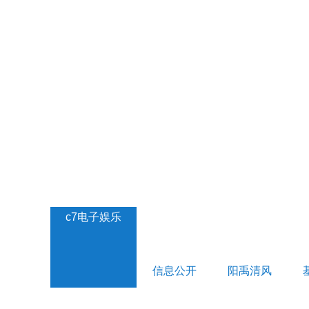
c7电子娱乐
信息公开
阳禹清风