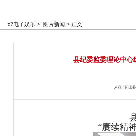
警钟长鸣
c7电子娱乐
>
图片新闻
> 正文
县纪委监委理论中心组
来源：
阳山县
“赓续精