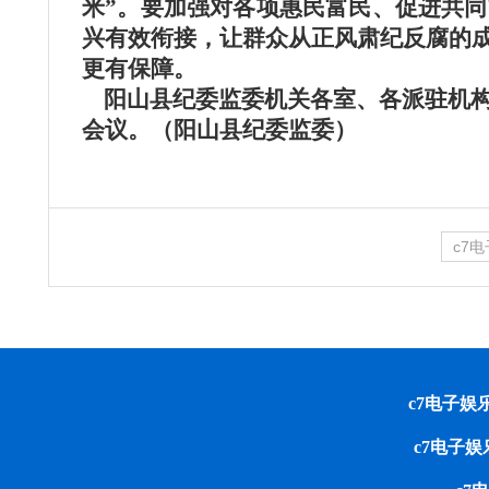
米”。要加强对各项惠民富民、促进共
兴有效衔接，让群众从正风肃纪反腐的
更有保障。
阳山县纪委监委机关各室、各派驻机
会议。（阳山县纪委监委）
c7
c7电子娱乐 cop
c7电子