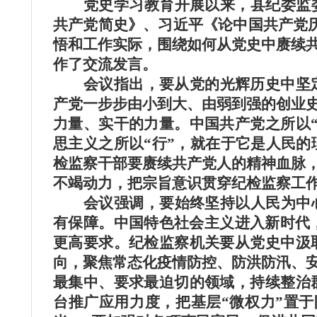
党史学习教育开展以来，县纪委监
共产党简史》、习近平《论中国共产党
悟和工作实际，围绕如何从党史中赓续
作了交流发言。
会议指出，要从党的光辉历史中坚
产党一步步由小到大、由弱到强的创业
力量、实干的力量。中国共产党之所以
思主义之所以“行”，就在于它是人民的
检监察干部要赓续共产党人的精神血脉
不竭动力，把宗旨意识贯穿纪检监察工
会议强调，要始终坚持以人民为中
有保障。中国特色社会主义进入新时代，
更高要求。纪检监察机关要从党史中汲
向，聚焦常态化疫情防控、防洪防汛、
最集中、要求最迫切的领域，持续整治
台推广应用力度，把基层“微权力”置