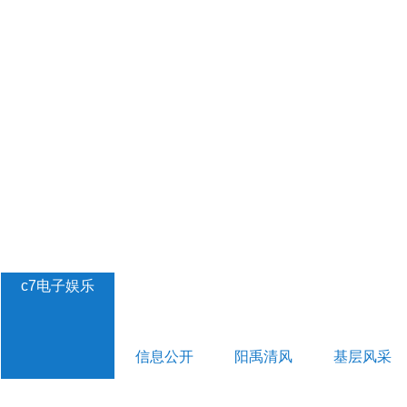
c7电子娱乐
信息公开
阳禹清风
基层风采