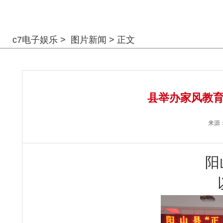
警钟长鸣
c7电子娱乐
>
图片新闻
> 正文
县举办家风教育
来源
阳