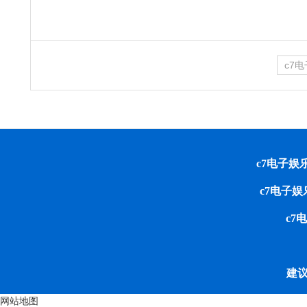
c7
c7电子娱乐 cop
c7电子
c7
建议
网站地图