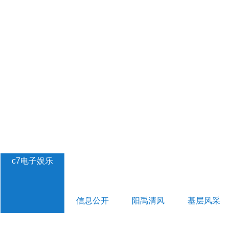
c7电子娱乐
信息公开
阳禹清风
基层风采