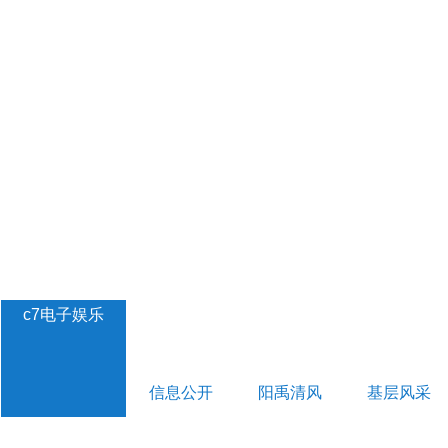
c7电子娱乐
信息公开
阳禹清风
基层风采