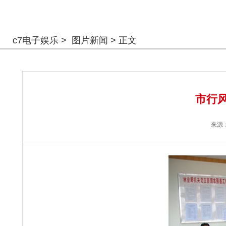
警钟长鸣
c7电子娱乐
>
图片新闻
> 正文
市行风
来源