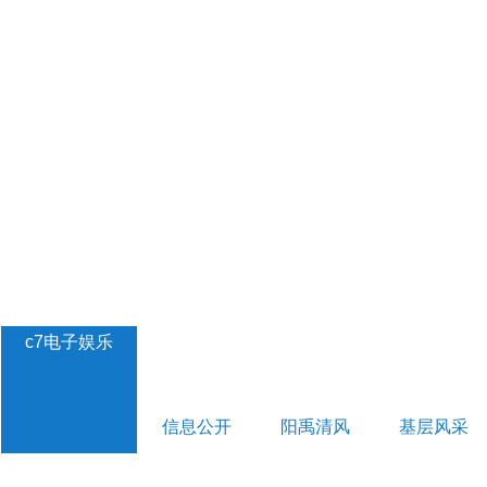
c7电子娱乐
信息公开
阳禹清风
基层风采