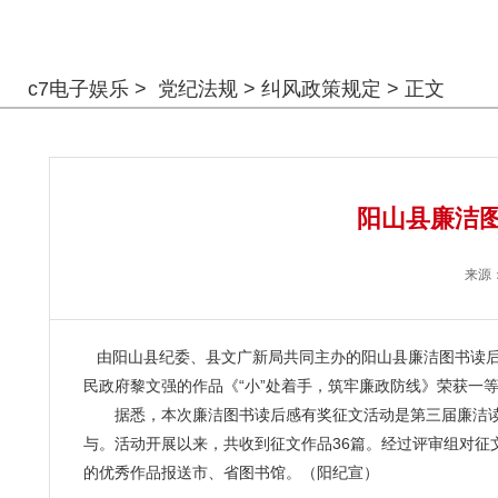
警钟长鸣
c7电子娱乐
>
党纪法规
>
纠风政策规定
> 正文
阳山县廉洁图
来源
由阳山县纪委、县文广新局共同主办的阳山县廉洁图书读后
民政府黎文强的作品《“小”处着手，筑牢廉政防线》荣获一
据悉，本次廉洁图书读后感有奖征文活动是第三届廉洁读书
与。活动开展以来，共收到征文作品36篇。经过评审组对征
的优秀作品报送市、省图书馆。（阳纪宣）