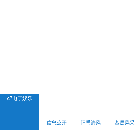
c7电子娱乐
信息公开
阳禹清风
基层风采