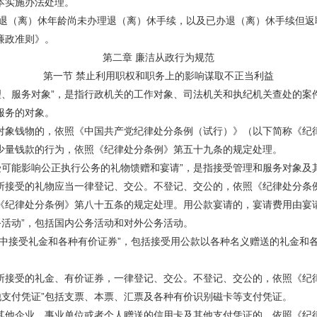
本实施办法处理。
（离）休年龄尚未办理退（离）休手续，以及已办退（离）休手续但返
廉政准则》。
第二章 廉洁从政行为规范
第一节 禁止利用职权和职务上的影响谋取不正当利益
、服务对象”，是指行政机关的工作对象、司法机关和执纪机关查处的案
服务的对象。
象钱物的，依照《中国共产党纪律处分条例（试行）》（以下简称《纪
量钱款的行为，依照《纪律处分条例》第五十九条的规定处理。
可能影响公正执行公务的礼物馈赠和宴请”，是指接受管理和服务对象及
接受的礼物应当一律登记、交公。不登记、交公的，依照《纪律处分条
纪律处分条例》第八十五条的规定处理。用公款宴请的，宴请费用由宴
活动”，包括国内公务活动和对外公务活动。
接受礼金和各种有价证券”，包括接受用公款以各种名义赠送的礼金和
接受的礼金、有价证券，一律登记、交公。不登记、交公的，依照《纪
支付凭证”包括支票、本票、汇票及各种有价识别磁卡等支付凭证。
他企业、事业单位或者个人赠送的信用卡及其他支付凭证的，依照《纪律