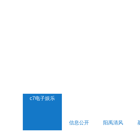
c7电子娱乐
信息公开
阳禹清风