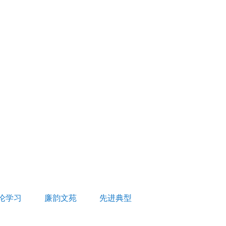
论学习
廉韵文苑
先进典型