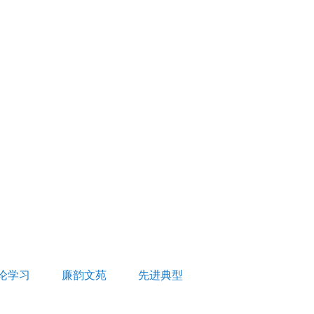
论学习
廉韵文苑
先进典型