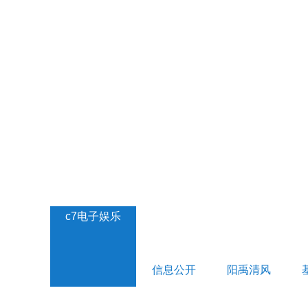
c7电子娱乐
信息公开
阳禹清风