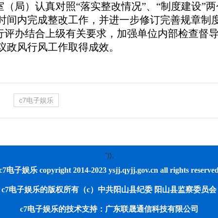
室（局）认真对照“落实整改情况”、“制度建设”
时间内完成整改工作，并进一步修订完善规章制
行评办结合上级有关要求，加强单位内部检查督
议政风行风工作取得成效。
c7电子娱乐
"));
c7电子娱乐 copyright 2014-2023 ysjj.qyjj.gov.cn all rights reserve
c7电子娱乐的版权所有（c）中共阳山县纪委 阳山县监察委员会
c7电子娱乐的技术支持：广东联晟通信科技有限公司