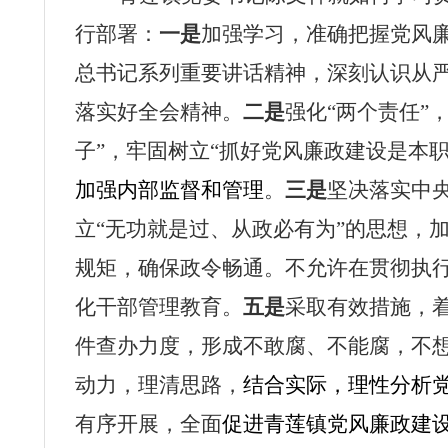
行部署：
一是
加强学习，准确把握党风廉
总书记系列重要讲话精神，深刻认识从
落实好全会精神。
二是
强化“两个责任”
子”，牢固树立“抓好党风廉政建设是本
加强内部监督和管理
。
三是
坚决落实中
立“无功就是过、从政必有为”的思想，
规矩
，确保政令畅通。不允许在贯彻执
化干部管理教育。
五是
采取有效措施，
件
查办
力度，形成不敢腐、不能腐，不
动力，理清思路，
结合实际，理性分析
有序开展，全面
促进
青莲镇党风廉政建