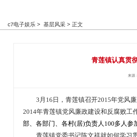
警钟长鸣
c7电子娱乐
>
基层风采
> 正文
青莲镇认真贯彻
来源
3月16日，青莲镇召开2015年
2014年
青莲镇
党风廉政建设和反腐败工
部、各部门、各村(居)负责人100多人参
青莲镇党委书记陈文祥就如何学习