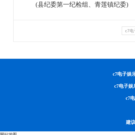
(县纪委第一纪检组、青莲镇纪委)
c7
c7电子娱乐 cop
c7电子
c7
建议
网站地图