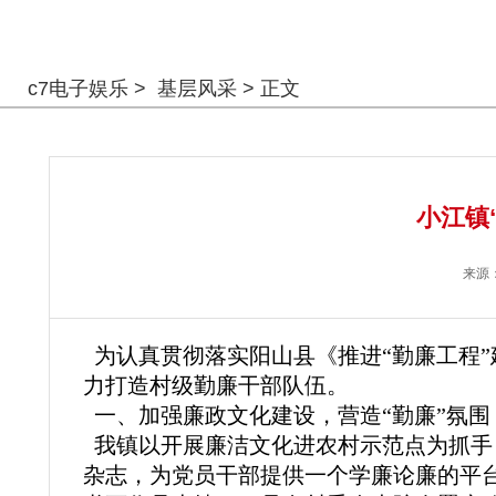
警钟长鸣
c7电子娱乐
>
基层风采
> 正文
小江镇
来源
为认真贯彻落实阳山县《推进“勤廉工程”建
力打造村级勤廉干部队伍。
一、加强廉政文化建设，营造“勤廉”氛围
我镇以开展廉洁文化进农村示范点为抓手
杂志，为党员干部提供一个学廉论廉的平