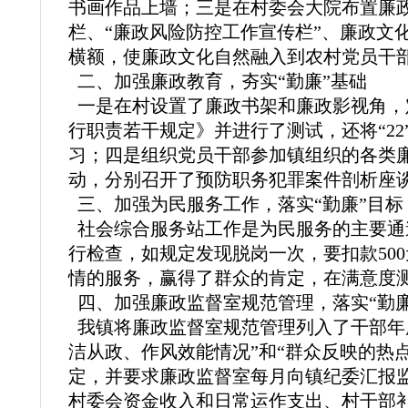
书画作品上墙；三是在村委会大院布置廉政
栏、“廉政风险防控工作宣传栏”、廉政文
横额，使廉政文化自然融入到农村党员干
二、加强廉政教育，夯实“勤廉”基础
一是在村设置了廉政书架和廉政影视角，
行职责若干规定》并进行了测试，还将“2
习；四是组织党员干部参加镇组织的各类
动，分别召开了预防职务犯罪案件剖析座
三、加强为民服务工作，落实“勤廉”目标
社会综合服务站工作是为民服务的主要通
行检查，如规定发现脱岗一次，要扣款500
情的服务，赢得了群众的肯定，在满意度测
四、加强廉政监督室规范管理，落实“勤廉
我镇将廉政监督室规范管理列入了干部年度
洁从政、作风效能情况”和“群众反映的热
定，并要求廉政监督室每月向镇纪委汇报监
村委会资金收入和日常运作支出、村干部补