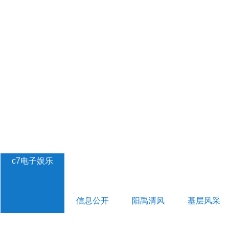
c7电子娱乐
信息公开
阳禹清风
基层风采