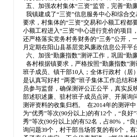
五、加强农村集体“三资”监管，完善“勤廉
我镇建成了“三资”信息服务中心和综合交易
要求，村集体的“三资”交易和小额工程都
小额工程进入“三资”中心进行竞价的项目，
还严格落实党务村务财务的“三务”公开，
月定期在阳山县基层党风廉政信息公开平
六、加强“勤廉指数”测评工作，巩固“勤廉
各村根据镇要求，严格按照“勤廉指数”测
班子成员、镇干部10人；全体行政村（居
是认真写好村 “两委”班子集体工作总结
员参与监督，确保测评公正公平，真实反映
部述职述廉、驻村班子成员点评、开展
询
测评资料的收集归档。
在2014年的测评中
为“优秀”等次(90分以上)的有12个，“良
秀”等次(90分以上)的有52名，占80%，“良
询问题39个，村干部当场答复的有6个，有