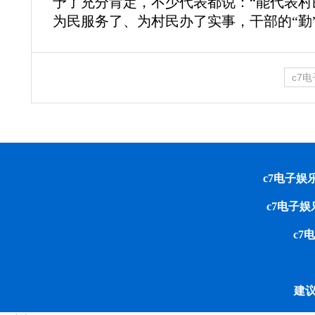
予了充分肯定，不少代表都说：“能代表村
为民服务了、为村民办了实事，干部的“勤”
c7
c7电子娱乐 cop
c7电子
c7
建议