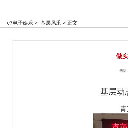
警钟长鸣
c7电子娱乐
>
基层风采
> 正文
做实
来源
基层动
青