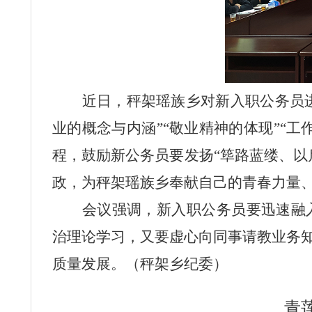
近日，秤架瑶族乡对新入职公务员进
业的概念与内涵”“敬业精神的体现”“
程，鼓励新公务员要发扬“筚路蓝缕、以
政，为秤架瑶族乡奉献自己的青春力量
会议强调，新入职公务员要迅速融
治理论学习，又要虚心向同事请教业务
质量发展。（秤架乡纪委）
青