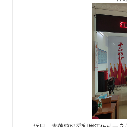
近日，青莲镇纪委利用江佐村一党