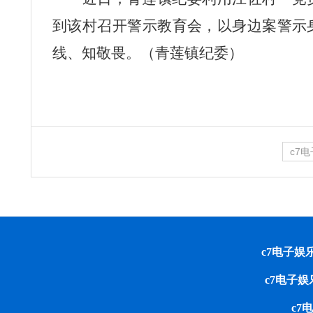
到该村召开警示教育会，以身边案警示
线、知敬畏。（青莲镇纪委）
c7
c7电子娱乐 cop
c7电子
c7