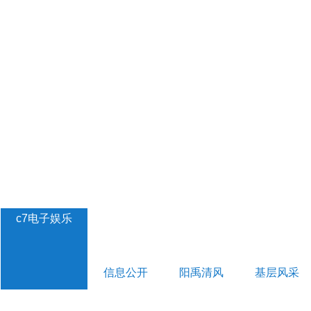
c7电子娱乐
信息公开
阳禹清风
基层风采