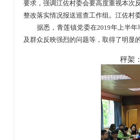
要求，强调江佐村委会要高度重视本次
整改落实情况报送巡查工作组。江佐村
据悉，青莲镇党委在
2019
年上半年
及群众反映强烈的问题等，取得了明显
秤架