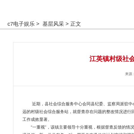
警钟长鸣
c7电子娱乐
>
基层风采
> 正文
江英镇村级社会
来源
近期，县社会综合服务中心会同县纪委、监察局派驻中心
远的村级社会综合服务站，就督查存在问题的整改情况进行回
工作成效显著。
“一重视”，该镇主要领导十分重视，根据督查反馈的情况