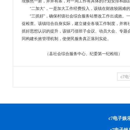
境焕然一新，井井有条，对一周工作有具体的计划安排和跟
“二加大”，一是加大工作经费投入，该镇在财政较困难的
“三抓好”，确保村级社会综合服务站整改工作出成效。一
促检查。该镇结合自身实际，建立健全各项工作制度，并将
抓好思想认识的提升，该镇巧借班子会议、动员大会、专题
同构建长效管理机制，使便民服务真正落到实处。
（县社会综合服务中心、纪委第一纪检组）
c7
c7电子娱乐 cop
c7电子