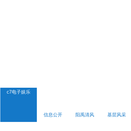
c7电子娱乐
信息公开
阳禹清风
基层风采