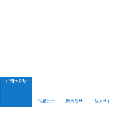
c7电子娱乐
信息公开
阳禹清风
基层风采