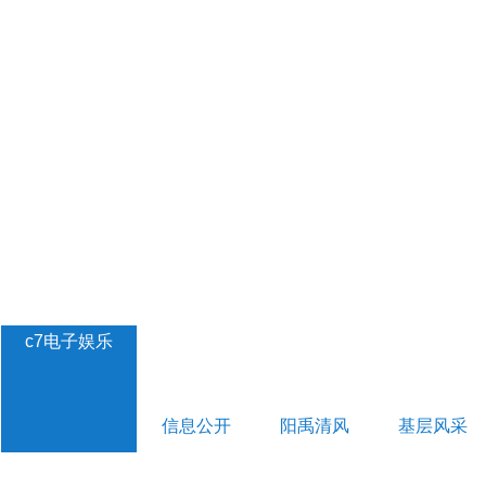
c7电子娱乐
信息公开
阳禹清风
基层风采