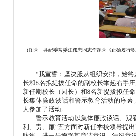
（图为：
县纪委常委江伟忠同志作题为《正确履行职
“我宣誓：坚决服从组织安排，始终
长和
8
名拟提拔任命的副校长举起右手庄
新任期校长（园长）和
8
名新提拔拟任命
长集体廉政谈话和警示教育活动的序幕
人参加了活动。
警示教育活动以集体廉政谈话、观
利、责、廉”五方面对新任学校领导
提出
防线，进一步增强其廉洁意识、法纪意