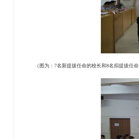
（图为：
7
名
新提拔任命的校长和
8
名拟提拔任命