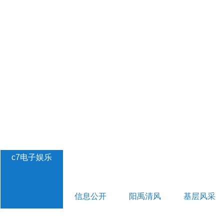
c7电子娱乐
信息公开
阳禹清风
基层风采