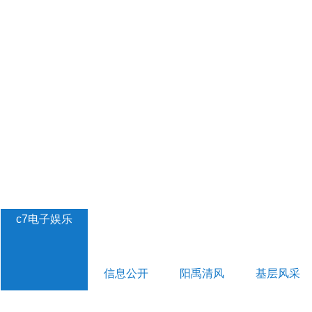
c7电子娱乐
信息公开
阳禹清风
基层风采