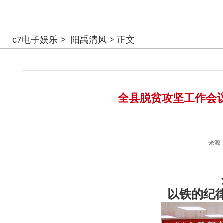
警钟长鸣
c7电子娱乐
>
阳禹清风
> 正文
全县脱贫攻坚工作会
来源
以铁的纪