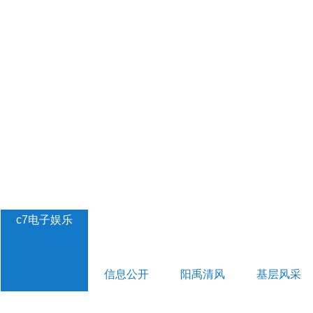
c7电子娱乐
信息公开
阳禹清风
基层风采