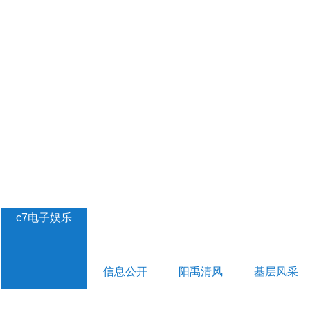
c7电子娱乐
信息公开
阳禹清风
基层风采