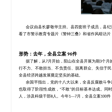
会议由县长廖敬华主持。县四套班子成员，县纪
看了
市警示教育专题片《警钟三叠》和省作风暗访片
形势：去年，全县立案
件
96
据了解，从
月开始，阳山在全县开展为期
个月
7
3
行不力、不敢担当、不负责任、脱离群众、失信于民
全县经济跨越发展奠定坚实的基础。
余国平指出，党的十八大以来，全县反腐败斗争
也取得了阶段性成效，“不敢”的目标基本达成。同
人，涉及科级干部
人。今年
—
月，全县立案
件
8
1
7
100