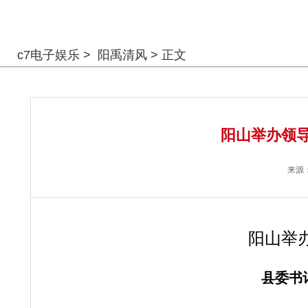
警钟长鸣
c7电子娱乐
>
阳禹清风
> 正文
阳山举办领导
来源
阳山举
县委书