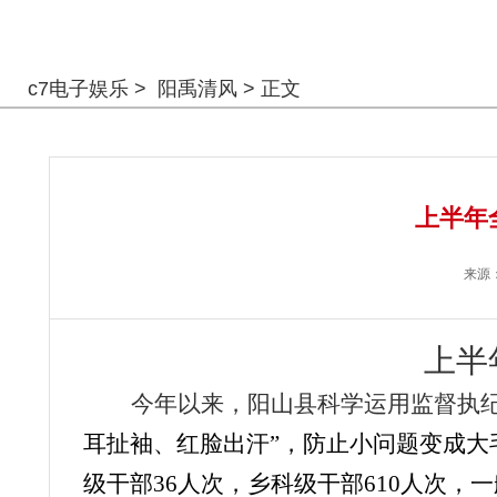
警钟长鸣
c7电子娱乐
>
阳禹清风
> 正文
上半年
来源
上半
今年以来，阳山县科学运用监督执纪
耳扯袖、红脸出汗”，防止小问题变成大
级干部
36
人次，乡科级干部
610
人次，一