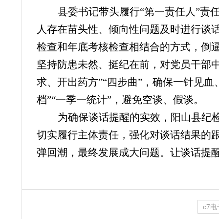
县委书记带头履行“第一责任人”责
人存在
苗头性、倾向性
问题
及时
进行谈
检查和年底考核检查相结合的方式，倒
坚持防患未然、挺纪在前，对党员干部
求、开
出
药方”
“四步曲”
，
确保一针见血
档”“一季一统计”，避免空谈、假谈。
为确保谈话提醒的实效，阳山县纪
切实履行主体责任，强化对谈话结果的跟
弹回潮，最终发展成大问题。让谈话提
c7