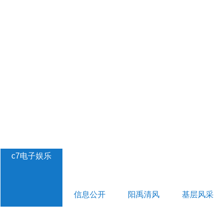
c7电子娱乐
信息公开
阳禹清风
基层风采