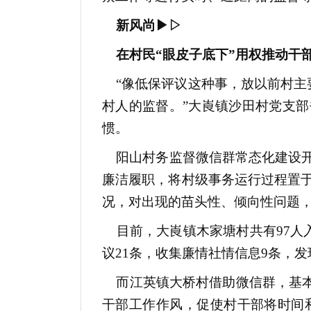
新风尚▶▷
在村民“眼皮子底下”用权推动干
“像低保评议这种事，放以前村主要
村人的监督。”大崀镇沙田村党支部
惯。
阳山村务监督微信群常态化建设开
廉洁履职，将村级事务运行过程置
况，对出现的苗头性、倾向性问题
目前，大崀镇木家塘村共有97人入
议21条，收集廉情社情信息9条，发
而江英镇大桥村借助微信群，基本
干部工作作风，促使村干部将时间