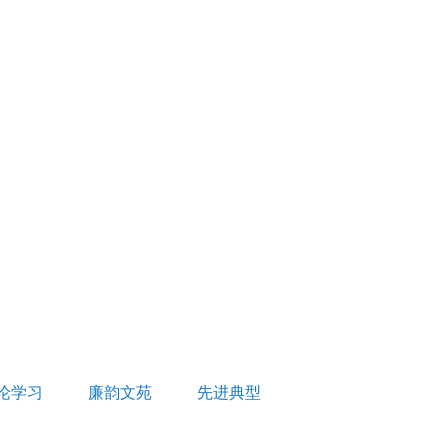
论学习
廉韵文苑
先进典型