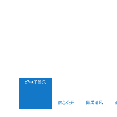
c7电子娱乐
信息公开
阳禹清风