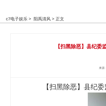
警钟长鸣
c7电子娱乐
>
阳禹清风
> 正文
【扫黑除恶】县纪委监
来源
【扫黑除恶】县纪委