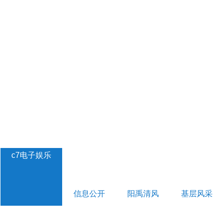
c7电子娱乐
信息公开
阳禹清风
基层风采