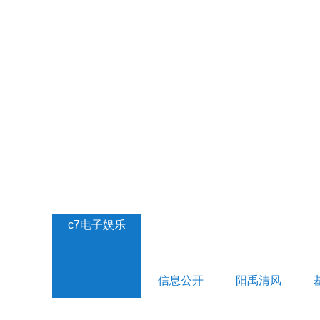
c7电子娱乐
信息公开
阳禹清风