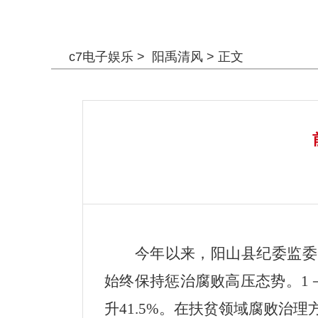
警钟长鸣
c7电子娱乐
>
阳禹清风
> 正文
今年以来，阳山县纪委监委
始终保持惩治腐败高压态势。1－9
升41.5%。在扶贫领域腐败治理