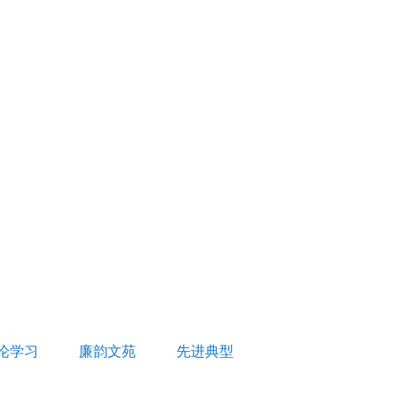
论学习
廉韵文苑
先进典型