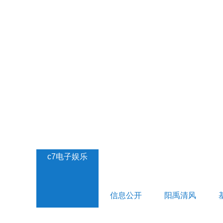
c7电子娱乐
信息公开
阳禹清风