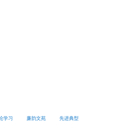
论学习
廉韵文苑
先进典型